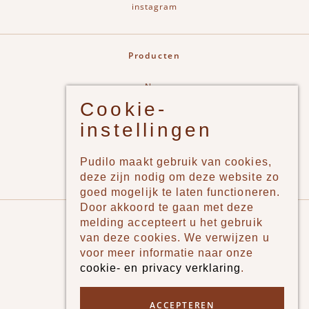
instagram
Producten
New
Cookie-
Jongens
instellingen
Meisjes
Lifestyle
Pudilo maakt gebruik van cookies,
Merken
deze zijn nodig om deze website zo
goed mogelijk te laten functioneren.
Door akkoord te gaan met deze
Pudilo
melding accepteert u het gebruik
van deze cookies. We verwijzen u
Over ons
voor meer informatie naar onze
cookie- en privacy verklaring
.
Algemene voorwaarden
Betaalmethodes
ACCEPTEREN