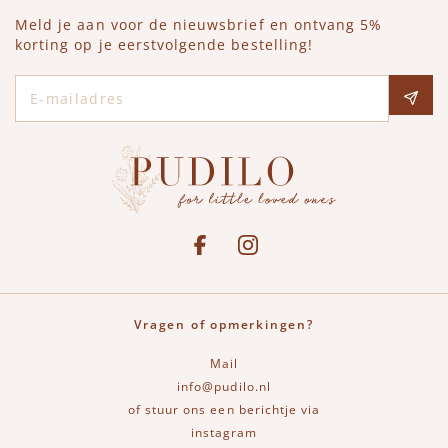
Meld je aan voor de nieuwsbrief en ontvang 5%
korting op je eerstvolgende bestelling!
E-mailadres
Social media
See our Facebook
Bekijk onze Instagram pagina
Vragen of opmerkingen?
Mail
info@pudilo.nl
of stuur ons een berichtje via
instagram