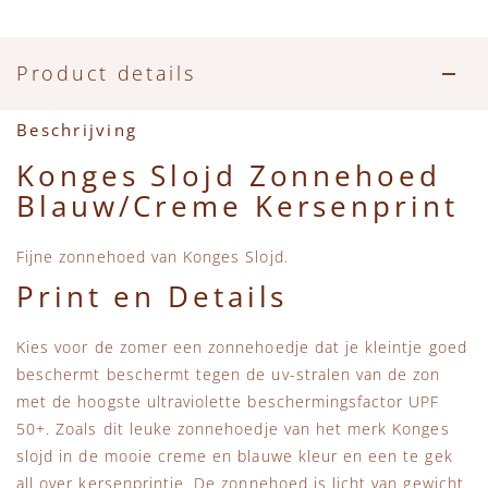
Accessoires
Zwemkleding
Speelgoed
MarMar Copenhagen
Zwemkleding
Feestkleding
Beren, Speendoekjes en Knuffeldoekjes
Mini Rodini
Product details
Tassen
+1 in the family
Beschrijving
Konges Slojd Zonnehoed
Verzorgingsproducten
New Balance
Blauw/Creme Kersenprint
Beren
Piupiuchick
Fijne zonnehoed van Konges Slojd.
Print en Details
Play Up
Kies voor de zomer een zonnehoedje dat je kleintje goed
Sproet & Sprout
beschermt beschermt tegen de uv-stralen van de zon
met de hoogste ultraviolette beschermingsfactor UPF
Tiny Cottons
50+. Zoals dit leuke zonnehoedje van het merk Konges
slojd in de mooie creme en blauwe kleur en een te gek
all over kersenprintje. De zonnehoed is licht van gewicht