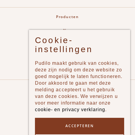
Producten
New
Cookie-
Jongens
instellingen
Meisjes
Lifestyle
Pudilo maakt gebruik van cookies,
Merken
deze zijn nodig om deze website zo
goed mogelijk te laten functioneren.
Door akkoord te gaan met deze
Pudilo
melding accepteert u het gebruik
van deze cookies. We verwijzen u
Over ons
voor meer informatie naar onze
cookie- en privacy verklaring
.
Algemene voorwaarden
Betaalmethodes
ACCEPTEREN
Verzenden en betalen