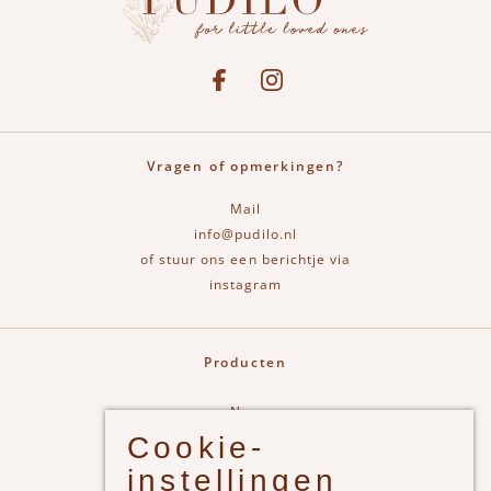
Social media
See our Facebook
Bekijk onze Instagram pagina
Vragen of opmerkingen?
Mail
info@pudilo.nl
of stuur ons een berichtje via
instagram
Producten
New
Cookie-
Jongens
instellingen
Meisjes