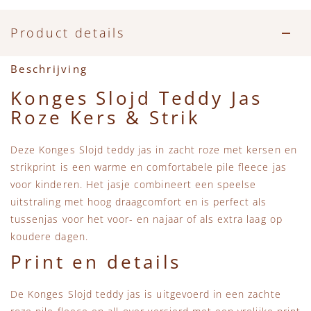
Accessoires
Zwemkleding
Speelgoed
MarMar Copenhagen
Product details
Zwemkleding
Feestkleding
Beren, Speendoekjes en Knuffeldoekjes
Mini Rodini
Beschrijving
Tassen
+1 in the family
Konges Slojd Teddy Jas
Roze Kers & Strik
Verzorgingsproducten
New Balance
Deze Konges Slojd teddy jas in zacht roze met kersen en
Beren
Piupiuchick
strikprint is een warme en comfortabele pile fleece jas
voor kinderen. Het jasje combineert een speelse
Play Up
uitstraling met hoog draagcomfort en is perfect als
tussenjas voor het voor- en najaar of als extra laag op
Sproet & Sprout
koudere dagen.
Print en details
Tiny Cottons
De Konges Slojd teddy jas is uitgevoerd in een zachte