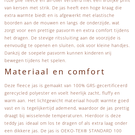
roze pile fleece en all-over versierd met een vrolijke print
van kersen met strik. De jas heeft een hoge kraag die
extra warmte biedt en is afgewerkt met elastische
boorden aan de mouwen en langs de onderzijde, wat
zorgt voor een prettige pasvorm en extra comfort tijdens
het dragen. De stevige ritssluiting aan de voorzijde is
eenvoudig te openen en sluiten, ook voor kleine handjes.
Dankzij de soepele pasvorm kunnen kinderen vrij
bewegen tijdens het spelen.
Materiaal en comfort
Deze fleece jas is gemaakt van 100% GRS-gecertificeerd
gerecycled polyester en voelt heerlijk zacht, fluffy en
warm aan. Het lichtgewicht materiaal houdt warmte goed
vast en is tegelijkertijd ademend, waardoor de jas prettig
draagt bij wisselende temperaturen. Hierdoor is deze
teddy jas ideaal om los te dragen of als extra laag onder
een dikkere jas. De jas is OEKO-TEX® STANDARD 100