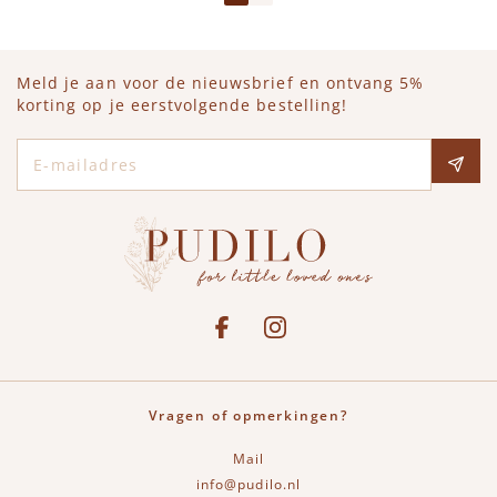
Meld je aan voor de nieuwsbrief en ontvang 5%
korting op je eerstvolgende bestelling!
E-mailadres
Social media
See our Facebook
Bekijk onze Instagram pagina
Vragen of opmerkingen?
Mail
info@pudilo.nl