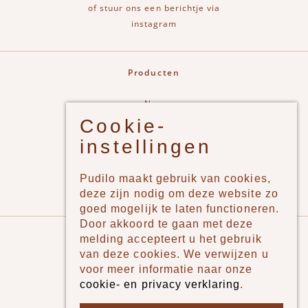
of stuur ons een berichtje via
instagram
Producten
New
Cookie-
Jongens
instellingen
Meisjes
Lifestyle
Pudilo maakt gebruik van cookies,
Merken
deze zijn nodig om deze website zo
goed mogelijk te laten functioneren.
Door akkoord te gaan met deze
Pudilo
melding accepteert u het gebruik
van deze cookies. We verwijzen u
Over ons
voor meer informatie naar onze
cookie- en privacy verklaring
.
Algemene voorwaarden