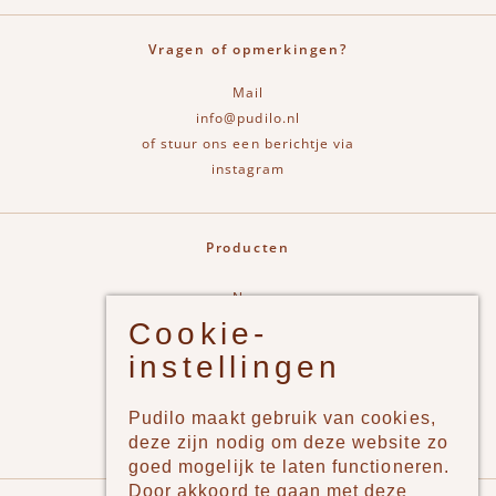
Vragen of opmerkingen?
Mail
info@pudilo.nl
of stuur ons een berichtje via
instagram
Producten
New
Cookie-
Jongens
instellingen
Meisjes
Lifestyle
Pudilo maakt gebruik van cookies,
Merken
deze zijn nodig om deze website zo
goed mogelijk te laten functioneren.
Door akkoord te gaan met deze