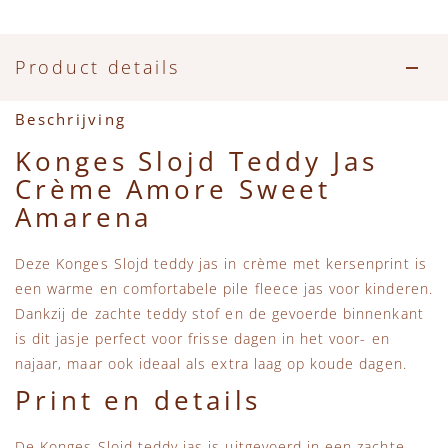
Accessoires
Zwemkleding
Speelgoed
MarMar Copenhagen
Zwemkleding
Feestkleding
Beren, Speendoekjes en Knuffeldoekjes
Mini Rodini
Product details
Tassen
+1 in the family
Beschrijving
Konges Slojd Teddy Jas
Verzorgingsproducten
New Balance
Crème Amore Sweet
Amarena
Beren
Piupiuchick
Deze Konges Slojd teddy jas in crème met kersenprint is
Play Up
een warme en comfortabele pile fleece jas voor kinderen.
Dankzij de zachte teddy stof en de gevoerde binnenkant
Sproet & Sprout
is dit jasje perfect voor frisse dagen in het voor- en
najaar, maar ook ideaal als extra laag op koude dagen.
Tiny Cottons
Print en details
De Konges Slojd teddy jas is uitgevoerd in een zachte