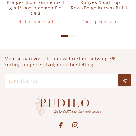
Konges Slojd zonnehoed
Konges Slojd Top
geel/rood bloemen Fio
Roze/Beige Kersen Ruffle
Cala
Niet op voorraad
Niet op voorraad
Meld je aan voor de nieuwsbrief en ontvang 5%
korting op je eerstvolgende bestelling!
E-mailadres
Social media
See our Facebook
Bekijk onze Instagram pagina