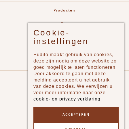
Producten
New
Cookie-
Jongens
instellingen
Meisjes
Lifestyle
Pudilo maakt gebruik van cookies,
Merken
deze zijn nodig om deze website zo
goed mogelijk te laten functioneren.
Door akkoord te gaan met deze
Pudilo
melding accepteert u het gebruik
van deze cookies. We verwijzen u
Over ons
voor meer informatie naar onze
cookie- en privacy verklaring
.
Algemene voorwaarden
Betaalmethodes
ACCEPTEREN
Verzenden en betalen