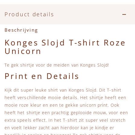
Accessoires
Zwemkleding
Speelgoed
MarMar Copenhagen
Product details
Zwemkleding
Feestkleding
Beren, Speendoekjes en Knuffeldoekjes
Mini Rodini
Beschrijving
Tassen
+1 in the family
Konges Slojd T-shirt Roze
Unicorn
Verzorgingsproducten
New Balance
Te gek shirtje voor de meiden van Konges Slojd!
Beren
Piupiuchick
Print en Details
Play Up
Kijk dit super leuke shirt van Konges Slojd. Dit T-shirt
heeft verschillende mooie details. Het shirtje heeft een
Sproet & Sprout
mooie roze kleur en een te gekke unicorn print. Ook
heeft het shirtje een prachtig geplooide mouw, voor een
Tiny Cottons
extra speels effect. In het T-shirt zit super veel stretch
en voelt lekker zacht aan hierdoor kan je kindje er