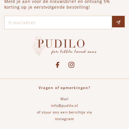
Meld je aan voor de nieuwsbrief en ontvang 5%
korting op je eerstvolgende bestelling!
E-mailadres
Social media
See our Facebook
Bekijk onze Instagram pagina
Vragen of opmerkingen?
Mail
info@pudilo.nl
of stuur ons een berichtje via
instagram