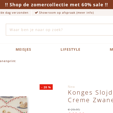
!! Shop de zomercollectie met 60% sale !!
lfde dag verzonden
Showroom op afspraak (meer info)
Zoek
MEISJES
LIFESTYLE
M
anenprint
New
-
20
%
Konges Sloj
Creme Zwane
€ 29,95