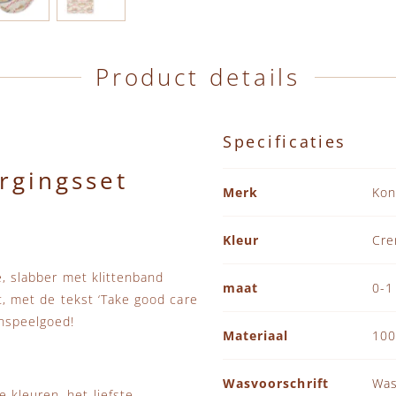
Product details
Specificaties
rgingsset
Specificaties
Merk
Kon
Kleur
Cr
e, slabber met klittenband
maat
0-1
nt, met de tekst ‘Take good care
enspeelgoed!
Materiaal
100
Wasvoorschrift
Was
 kleuren, het liefste