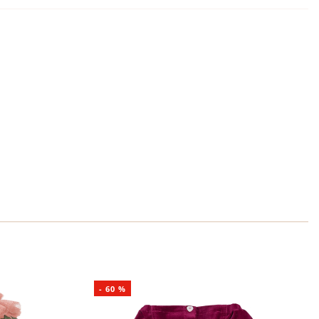
-
60
%