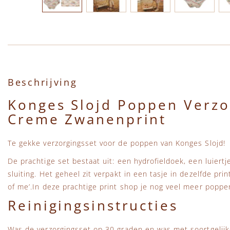
Ga naar het begin van de afbeeldingen-gallerij
Beschrijving
Konges Slojd Poppen Verzo
Creme Zwanenprint
Te gekke verzorgingsset voor de poppen van Konges Slojd!
De prachtige set bestaat uit: een hydrofieldoek, een luiertj
sluiting. Het geheel zit verpakt in een tasje in dezelfde pri
of me’.In deze prachtige print shop je nog veel meer popp
Reinigingsinstructies
Was de verzorgingsset op 30 graden en was met soortgelijke