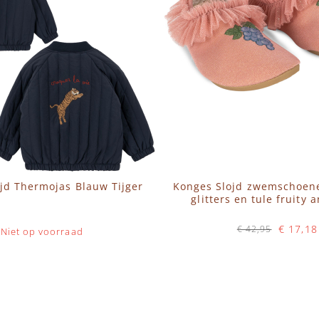
jd Thermojas Blauw Tijger
Konges Slojd zwemschoen
glitters en tule fruity 
€ 17,18
€ 42,95
Niet op voorraad
Op voorraad
IN WINKELWAGEN