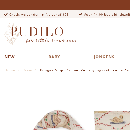
Gratis verzenden in NL vanaf €75,-
Voor 14:00 besteld, deze
NEW
BABY
JONGENS
Home
New
Konges Slojd Poppen Verzorgingsset Creme Zw
Ga naar het einde van de afbeeldingen-gallerij