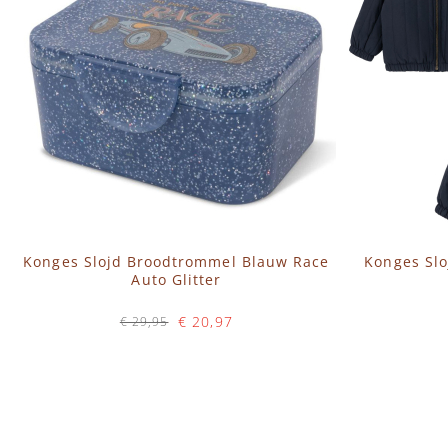
Konges Slojd Broodtrommel Blauw Race
Konges Slo
Auto Glitter
€ 20,97
€ 29,95
Op voorraad
IN WINKELWAGEN