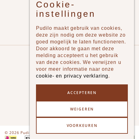
Cookie-
Jongens
instellingen
Meisjes
Lifestyle
Pudilo maakt gebruik van cookies,
Merken
deze zijn nodig om deze website zo
goed mogelijk te laten functioneren.
Door akkoord te gaan met deze
Pudilo
melding accepteert u het gebruik
van deze cookies. We verwijzen u
Over ons
voor meer informatie naar onze
cookie- en privacy verklaring
.
Algemene voorwaarden
Betaalmethodes
ACCEPTEREN
Verzenden en betalen
WEIGEREN
Klantenservice - Ruilen & Retourneren
VOORKEUREN
Disclaimer
Privacy
© 2026 Pudilo