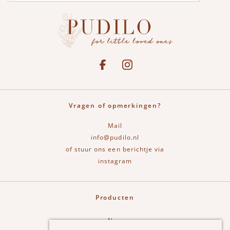
Social media
See our Facebook
Bekijk onze Instagram pagina
Vragen of opmerkingen?
Mail
info@pudilo.nl
of stuur ons een berichtje via
instagram
Producten
New