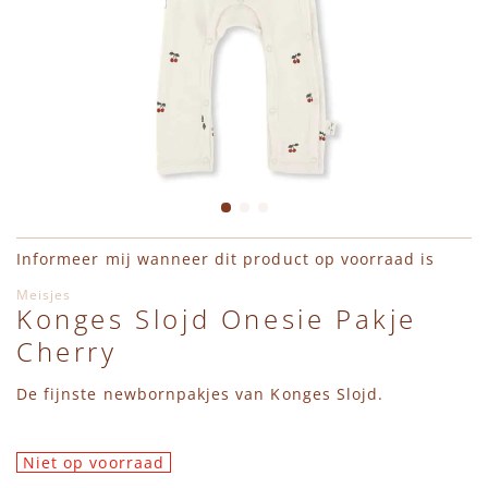
Cargo Broeken
Wanten
Zwemaccessoires
Zonnebrillen
Zonnehoedjes
Ga naar het begin van de afbeeldingen-gallerij
Informeer mij wanneer dit product op voorraad is
Meisjes
Konges Slojd Onesie Pakje
Cherry
De fijnste newbornpakjes van Konges Slojd.
Niet op voorraad