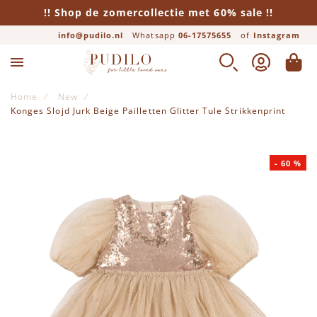
!! Shop de zomercollectie met 60% sale !!
info@pudilo.nl
Whatsapp
06-17575655
of
Instagram
ZOEK
ACCOUNT
WINK
Home
New
Konges Slojd Jurk Beige Pailletten Glitter Tule Strikkenprint
Ga naar het einde van de afbeeldingen-gallerij
-
60
%