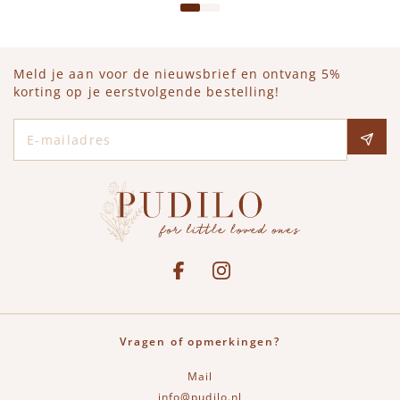
Meld je aan voor de nieuwsbrief en ontvang 5%
korting op je eerstvolgende bestelling!
E-mailadres
Social media
See our Facebook
Bekijk onze Instagram pagina
Vragen of opmerkingen?
Mail
info@pudilo.nl