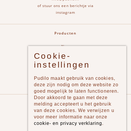
of stuur ons een berichtje via
instagram
Producten
New
Cookie-
Jongens
instellingen
Meisjes
Lifestyle
Pudilo maakt gebruik van cookies,
Merken
deze zijn nodig om deze website zo
goed mogelijk te laten functioneren.
Door akkoord te gaan met deze
Pudilo
melding accepteert u het gebruik
van deze cookies. We verwijzen u
Over ons
voor meer informatie naar onze
cookie- en privacy verklaring
.
Algemene voorwaarden