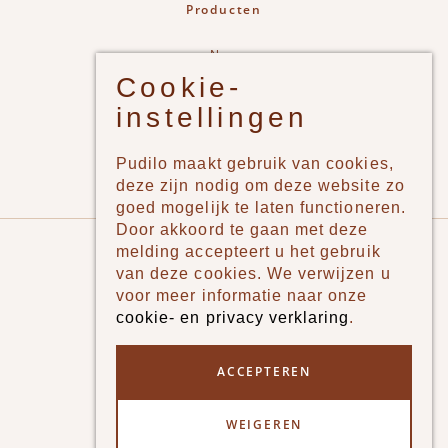
Producten
New
Cookie-
Jongens
instellingen
Meisjes
Lifestyle
Pudilo maakt gebruik van cookies,
Merken
deze zijn nodig om deze website zo
goed mogelijk te laten functioneren.
Door akkoord te gaan met deze
Pudilo
melding accepteert u het gebruik
van deze cookies. We verwijzen u
Over ons
voor meer informatie naar onze
cookie- en privacy verklaring
.
Algemene voorwaarden
Betaalmethodes
ACCEPTEREN
Verzenden en betalen
WEIGEREN
Klantenservice - Ruilen & Retourneren