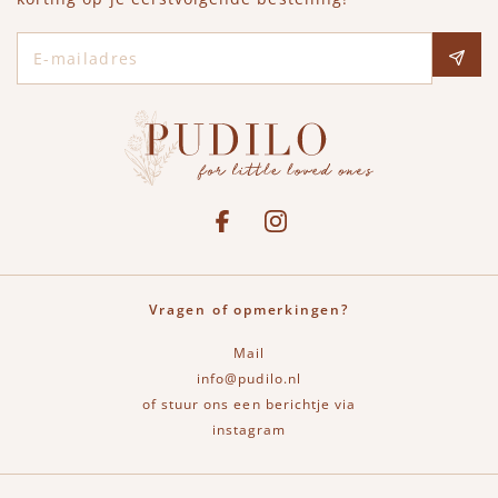
E-mailadres
Social media
See our Facebook
Bekijk onze Instagram pagina
Vragen of opmerkingen?
Mail
info@pudilo.nl
of stuur ons een berichtje via
instagram