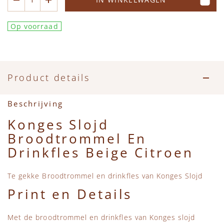
Accessoires
Zwemkleding
Speelgoed
MarMar Copenhagen
Op voorraad
Zwemkleding
Feestkleding
Beren, Speendoekjes en Knuffeldoekjes
Mini Rodini
Tassen
+1 in the family
Product details
Verzorgingsproducten
New Balance
Beschrijving
Beren
Piupiuchick
Konges Slojd
Broodtrommel En
Play Up
Drinkfles Beige Citroen
Sproet & Sprout
Te gekke Broodtrommel en drinkfles van Konges Slojd
Print en Details
Tiny Cottons
Met de broodtrommel en drinkfles van Konges slojd