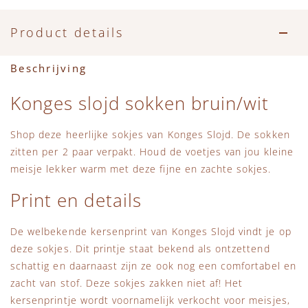
Accessoires
Zwemkleding
Speelgoed
MarMar Copenhagen
Product details
Zwemkleding
Feestkleding
Beren, Speendoekjes en Knuffeldoekjes
Mini Rodini
Beschrijving
Tassen
+1 in the family
Konges slojd sokken bruin/wit
Verzorgingsproducten
New Balance
Shop deze heerlijke sokjes van Konges Slojd. De sokken
zitten per 2 paar verpakt. Houd de voetjes van jou kleine
Beren
Piupiuchick
meisje lekker warm met deze fijne en zachte sokjes.
Play Up
Print en details
Sproet & Sprout
De welbekende kersenprint van Konges Slojd vindt je op
deze sokjes. Dit printje staat bekend als ontzettend
schattig en daarnaast zijn ze ook nog een comfortabel en
Tiny Cottons
zacht van stof. Deze sokjes zakken niet af! Het
kersenprintje wordt voornamelijk verkocht voor meisjes,