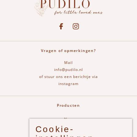
Social media
See our Facebook
Bekijk onze Instagram pagina
Vragen of opmerkingen?
Mail
info@pudilo.nl
of stuur ons een berichtje via
instagram
Producten
New
Cookie-
Jongens