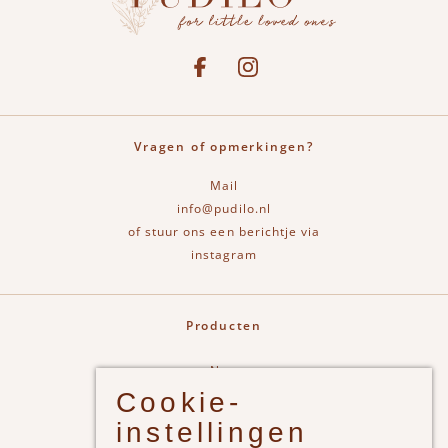
Social media
See our Facebook
Bekijk onze Instagram pagina
Vragen of opmerkingen?
Mail
info@pudilo.nl
of stuur ons een berichtje via
instagram
Producten
New
Cookie-
Jongens
instellingen
Meisjes