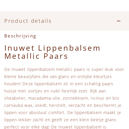
Accessoires
Zwemkleding
Speelgoed
MarMar Copenhagen
Zwemkleding
Feestkleding
Beren, Speendoekjes en Knuffeldoekjes
Mini Rodini
Product details
Tassen
+1 in the family
Beschrijving
Inuwet Lippenbalsem
Verzorgingsproducten
New Balance
Metallic Paars
Beren
Piupiuchick
De Inuwet lippenbalsem metallic paars is super leuk voor
kleine beautyfans die van glans en vrolijke kleurtjes
Play Up
houden! Deze lippenbalsem zit in een schattig paars
hulsje met oortjes en ruikt heerlijk zoet. Rijk aan
Sproet & Sprout
sheaboter, macadamia-olie, zonnebloem, ricinus en bio
carnauba wax, voedt, herstelt, verzacht en beschermt je
lippen voor absoluut comfort. De lippenbalsem maakt je
Tiny Cottons
lippen lekker zacht en geeft ze een klein beetje glans
perfect voor elke dag! De Inuwet lippenbalsem is