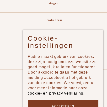
instagram
Producten
New
Cookie-
Jongens
instellingen
Meisjes
Lifestyle
Pudilo maakt gebruik van cookies,
Merken
deze zijn nodig om deze website zo
goed mogelijk te laten functioneren.
Door akkoord te gaan met deze
Pudilo
melding accepteert u het gebruik
van deze cookies. We verwijzen u
Over ons
voor meer informatie naar onze
cookie- en privacy verklaring
.
Algemene voorwaarden
Betaalmethodes
ACCEPTEREN