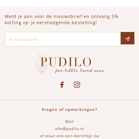
Meld je aan voor de nieuwsbrief en ontvang 5%
korting op je eerstvolgende bestelling!
E-mailadres
Social media
See our Facebook
Bekijk onze Instagram pagina
Vragen of opmerkingen?
Mail
info@pudilo.nl
of stuur ons een berichtje via