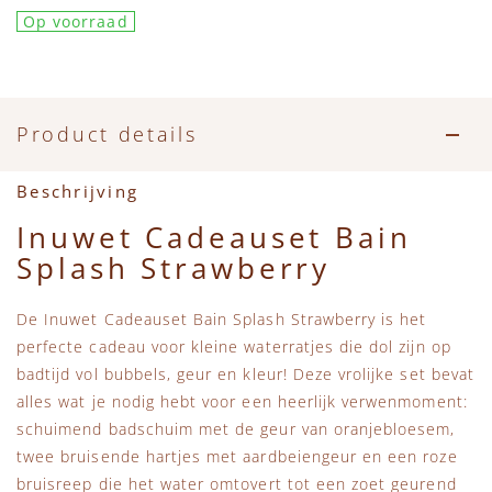
Accessoires
Zwemkleding
Speelgoed
MarMar Copenhagen
Op voorraad
Zwemkleding
Feestkleding
Beren, Speendoekjes en Knuffeldoekjes
Mini Rodini
Tassen
+1 in the family
Product details
Verzorgingsproducten
New Balance
Beschrijving
Inuwet Cadeauset Bain
Beren
Piupiuchick
Splash Strawberry
Play Up
De Inuwet Cadeauset Bain Splash Strawberry is het
perfecte cadeau voor kleine waterratjes die dol zijn op
Sproet & Sprout
badtijd vol bubbels, geur en kleur! Deze vrolijke set bevat
alles wat je nodig hebt voor een heerlijk verwenmoment:
schuimend badschuim met de geur van oranjebloesem,
Tiny Cottons
twee bruisende hartjes met aardbeiengeur en een roze
bruisreep die het water omtovert tot een zoet geurend