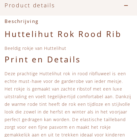
Accessoires
Zwemkleding
Speelgoed
MarMar Copenhagen
Product details
Zwemkleding
Feestkleding
Beren, Speendoekjes en Knuffeldoekjes
Mini Rodini
Beschrijving
Huttelihut Rok Rood Rib
Tassen
+1 in the family
Beeldig rokje van Huttelihut
Verzorgingsproducten
New Balance
Print en Details
Beren
Piupiuchick
Deze prachtige Huttelihut rok in rood ribfluweel is een
echte must-have voor de garderobe van ieder meisje.
Play Up
Het rokje is gemaakt van zachte ribstof met een luxe
uitstraling en voelt tegelijkertijd comfortabel aan. Dankzij
Sproet & Sprout
de warme rode tint heeft de rok een tijdloze en stijlvolle
look die zowel in de herfst en winter als in het voorjaar
perfect gedragen kan worden. De elastische tailleband
Tiny Cottons
zorgt voor een fijne pasvorm en maakt het rokje
gemakkelijk aan en uit te trekken ideaal voor kinderen