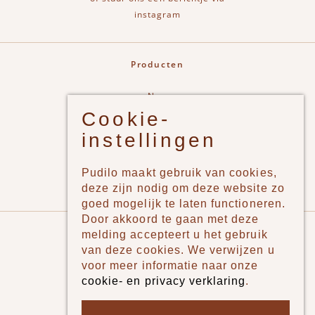
instagram
Producten
New
Cookie-
Jongens
instellingen
Meisjes
Lifestyle
Pudilo maakt gebruik van cookies,
Merken
deze zijn nodig om deze website zo
goed mogelijk te laten functioneren.
Door akkoord te gaan met deze
Pudilo
melding accepteert u het gebruik
van deze cookies. We verwijzen u
Over ons
voor meer informatie naar onze
cookie- en privacy verklaring
.
Algemene voorwaarden
Betaalmethodes