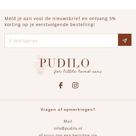
Meld je aan voor de nieuwsbrief en ontvang 5%
korting op je eerstvolgende bestelling!
E-mailadres
Social media
See our Facebook
Bekijk onze Instagram pagina
Vragen of opmerkingen?
Mail
info@pudilo.nl
of stuur ons een berichtje via