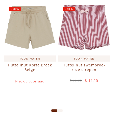
-
60
%
-
60
%
TOON MATEN
TOON MATEN
Huttelihut Korte Broek
Huttelihut zwembroek
Beige
roze strepen
€ 11,18
€ 27,95
Niet op voorraad
Op voorraad
IN WINKELWAGEN