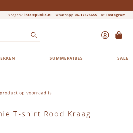
Vragen?
info@pudilo.nl
Whatsapp
06-17575655
of
Instagram
ACCOUNT
WINKEL
Close search
ZOEK
ERKEN
SUMMERVIBES
SALE
product op voorraad is
ie T-shirt Rood Kraag