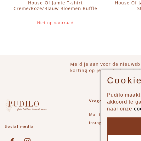
House Of Jamie T-shirt
House Of 
Creme/Roze/Blauw Bloemen Ruffle
S
Niet op voorraad
Meld je aan voor de nieuwsb
korting op je eerstvolgende b
Cookie
Pudilo maakt 
Vragen of opmerkinge
akkoord te g
naar onze
co
Mail
info@pudilo.nl
of st
instagram
Social media
See our Facebook
Bekijk onze Instagram pagina