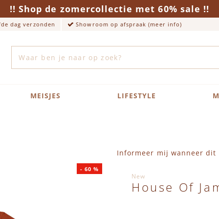
!! Shop de zomercollectie met 60% sale !!
lfde dag verzonden
Showroom op afspraak (meer info)
Zoek
MEISJES
LIFESTYLE
M
Informeer mij wanneer dit 
-
60
%
New
House Of Jam