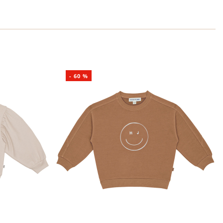
-
60
%