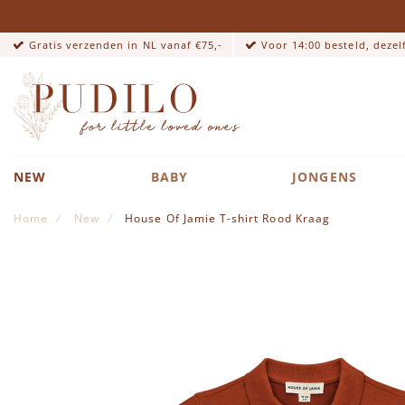
Gratis verzenden in NL vanaf €75,-
Voor 14:00 besteld, deze
NEW
BABY
JONGENS
Home
New
House Of Jamie T-shirt Rood Kraag
Ga naar het einde van de afbeeldingen-gallerij