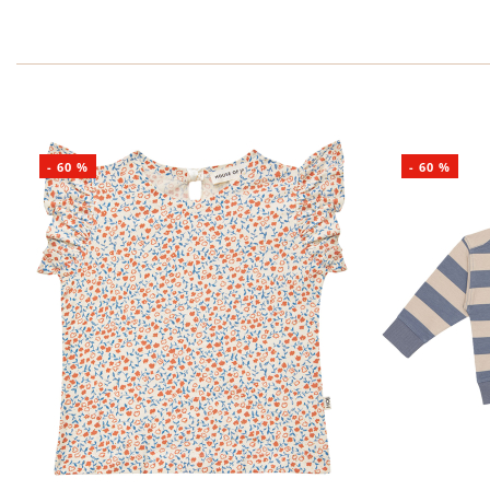
-
60
%
-
60
%