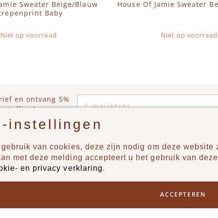
Jamie Sweater Beige/Blauw
House Of Jamie Sweater Be
trepenprint Baby
Niet op voorraad
Niet op voorraad
E-mailadres
rief en ontvang 5%
estelling!
-instellingen
gebruik van cookies, deze zijn nodig om deze website z
n?
Producten
aan met deze melding accepteert u het gebruik van deze
okie- en privacy verklaring
.
uur ons een berichtje via
New
Jongens
ACCEPTEREN
Meisjes