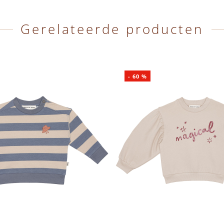
Gerelateerde producten
-
60
%