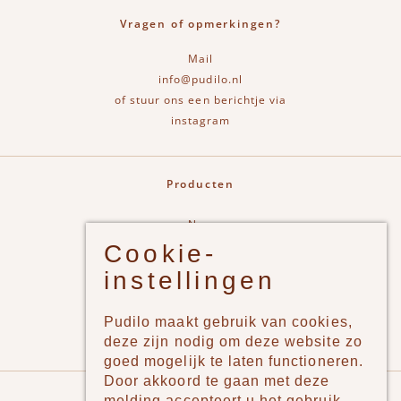
Vragen of opmerkingen?
Mail
info@pudilo.nl
of stuur ons een berichtje via
instagram
Producten
New
Cookie-
Jongens
instellingen
Meisjes
Lifestyle
Pudilo maakt gebruik van cookies,
Merken
deze zijn nodig om deze website zo
goed mogelijk te laten functioneren.
Door akkoord te gaan met deze
Pudilo
melding accepteert u het gebruik