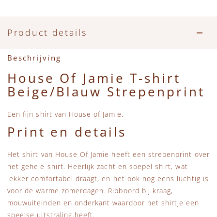
Accessoires
Zwemkleding
Speelgoed
MarMar Copenhagen
Zwemkleding
Feestkleding
Beren, Speendoekjes en Knuffeldoekjes
Mini Rodini
Product details
Tassen
+1 in the family
Beschrijving
House Of Jamie T-shirt
Verzorgingsproducten
New Balance
Beige/Blauw Strepenprint
Beren
Piupiuchick
Een fijn shirt van House of Jamie.
Print en details
Play Up
Het shirt van House Of Jamie heeft een strepenprint over
Sproet & Sprout
het gehele shirt. Heerlijk zacht en soepel shirt, wat
lekker comfortabel draagt, en het ook nog eens luchtig is
Tiny Cottons
voor de warme zomerdagen. Ribboord bij kraag,
mouwuiteinden en onderkant waardoor het shirtje een
speelse uitstraling heeft.