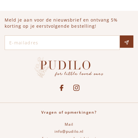
Meld je aan voor de nieuwsbrief en ontvang 5%
korting op je eerstvolgende bestelling!
E-mailadres
Social media
See our Facebook
Bekijk onze Instagram pagina
Vragen of opmerkingen?
Mail
info@pudilo.nl