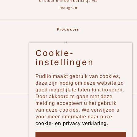
of stuur ons een berichtje via
instagram
Producten
New
Cookie-
Jongens
instellingen
Meisjes
Lifestyle
Pudilo maakt gebruik van cookies,
Merken
deze zijn nodig om deze website zo
goed mogelijk te laten functioneren.
Door akkoord te gaan met deze
Pudilo
melding accepteert u het gebruik
van deze cookies. We verwijzen u
Over ons
voor meer informatie naar onze
cookie- en privacy verklaring
.
Algemene voorwaarden
Betaalmethodes