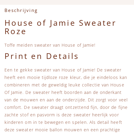
Accessoires
Zwemkleding
Speelgoed
MarMar Copenhagen
Beschrijving
Zwemkleding
Feestkleding
Beren, Speendoekjes en Knuffeldoekjes
Mini Rodini
House of Jamie Sweater
Roze
Tassen
+1 in the family
Toffe meiden sweater van House of Jamie!
Verzorgingsproducten
New Balance
Print en Details
Beren
Piupiuchick
Een te gekke sweater van House of Jamie! De sweater
heeft een mooie tijdloze roze kleur, die je eindeloos kan
Play Up
combineren met de geweldig leuke collectie van House
Of Jamie. De sweater heeft boorden aan de onderkant
van de mouwen en aan de onderzijde. Dit zorgt voor veel
Sproet & Sprout
comfort. De sweater draagt ontzettend fijn, door de fijne
zachte stof en pasvorm is deze sweater heerlijk voor
Tiny Cottons
kinderen om in te bewegen en spelen. Als detail heeft
deze sweater mooie ballon mouwen en een prachtige