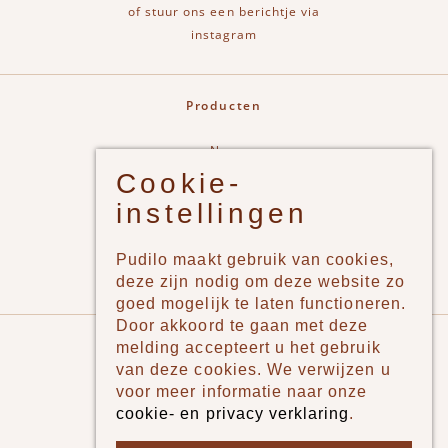
of stuur ons een berichtje via
instagram
Producten
New
Cookie-
Jongens
instellingen
Meisjes
Lifestyle
Pudilo maakt gebruik van cookies,
Merken
deze zijn nodig om deze website zo
goed mogelijk te laten functioneren.
Door akkoord te gaan met deze
Pudilo
melding accepteert u het gebruik
van deze cookies. We verwijzen u
Over ons
voor meer informatie naar onze
cookie- en privacy verklaring
.
Algemene voorwaarden