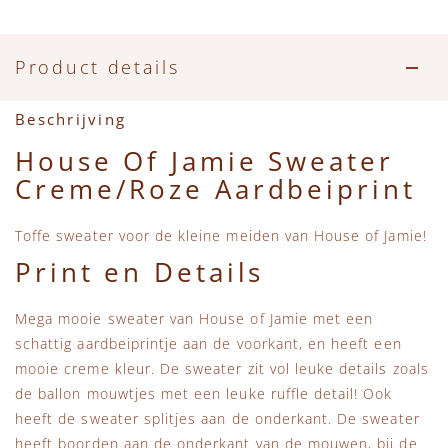
Accessoires
Zwemkleding
Speelgoed
MarMar Copenhagen
Zwemkleding
Feestkleding
Beren, Speendoekjes en Knuffeldoekjes
Mini Rodini
Product details
Tassen
+1 in the family
Beschrijving
House Of Jamie Sweater
Verzorgingsproducten
New Balance
Creme/Roze Aardbeiprint
Beren
Piupiuchick
Toffe sweater voor de kleine meiden van House of Jamie!
Print en Details
Play Up
Mega mooie sweater van House of Jamie met een
Sproet & Sprout
schattig aardbeiprintje aan de voorkant, en heeft een
mooie creme kleur. De sweater zit vol leuke details zoals
Tiny Cottons
de ballon mouwtjes met een leuke ruffle detail! Ook
heeft de sweater splitjes aan de onderkant. De sweater
heeft boorden aan de onderkant van de mouwen, bij de