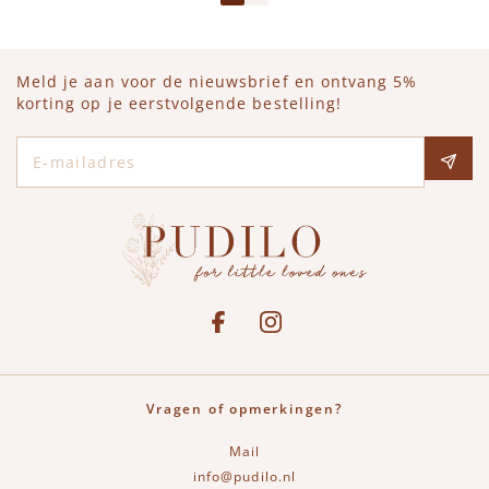
Meld je aan voor de nieuwsbrief en ontvang 5%
korting op je eerstvolgende bestelling!
E-mailadres
Social media
See our Facebook
Bekijk onze Instagram pagina
Vragen of opmerkingen?
Mail
info@pudilo.nl