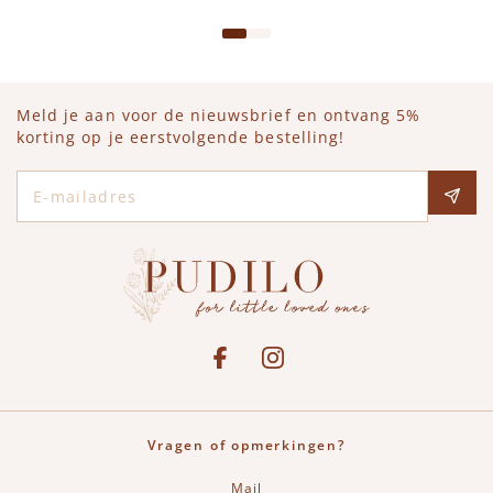
Meld je aan voor de nieuwsbrief en ontvang 5%
korting op je eerstvolgende bestelling!
E-mailadres
Social media
See our Facebook
Bekijk onze Instagram pagina
Vragen of opmerkingen?
Mail