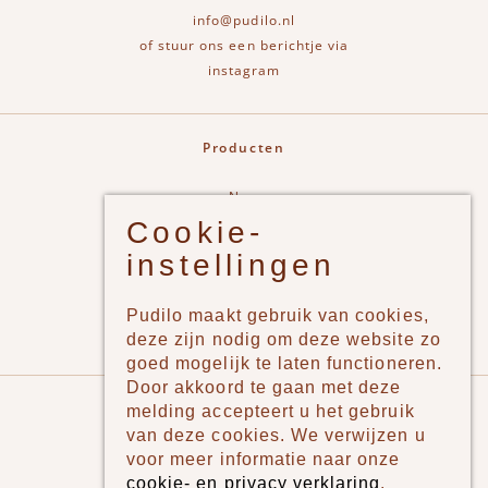
info@pudilo.nl
of stuur ons een berichtje via
instagram
Producten
New
Cookie-
Jongens
instellingen
Meisjes
Lifestyle
Pudilo maakt gebruik van cookies,
Merken
deze zijn nodig om deze website zo
goed mogelijk te laten functioneren.
Door akkoord te gaan met deze
Pudilo
melding accepteert u het gebruik
van deze cookies. We verwijzen u
Over ons
voor meer informatie naar onze
cookie- en privacy verklaring
.