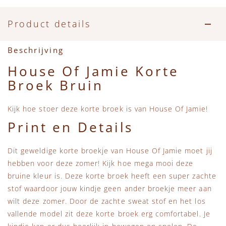
Accessoires
Zwemkleding
Speelgoed
MarMar Copenhagen
Product details
Zwemkleding
Feestkleding
Beren, Speendoekjes en Knuffeldoekjes
Mini Rodini
Beschrijving
Tassen
+1 in the family
House Of Jamie Korte
Broek Bruin
Verzorgingsproducten
New Balance
Kijk hoe stoer deze korte broek is van House Of Jamie!
Beren
Piupiuchick
Print en Details
Play Up
Dit geweldige korte broekje van House Of Jamie moet jij
hebben voor deze zomer! Kijk hoe mega mooi deze
Sproet & Sprout
bruine kleur is. Deze korte broek heeft een super zachte
stof waardoor jouw kindje geen ander broekje meer aan
Tiny Cottons
wilt deze zomer. Door de zachte sweat stof en het los
vallende model zit deze korte broek erg comfortabel. Je