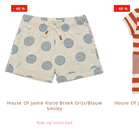
-
60
%
-
60
%
House Of Jamie Korte Broek Grijs/Blauw
House Of 
Smiley
Niet op voorraad