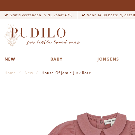
Gratis verzenden in NL vanaf €75,-
Voor 14:00 besteld, deze
NEW
BABY
JONGENS
Home
New
House Of Jamie Jurk Roze
Ga naar het einde van de afbeeldingen-gallerij