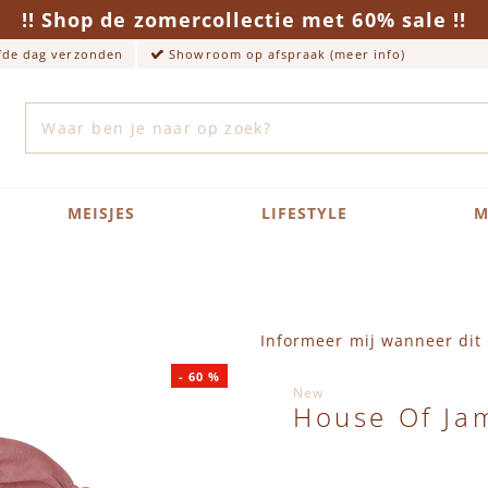
!! Shop de zomercollectie met 60% sale !!
lfde dag verzonden
Showroom op afspraak (meer info)
Zoek
MEISJES
LIFESTYLE
M
Informeer mij wanneer dit 
-
60
%
New
House Of Jam