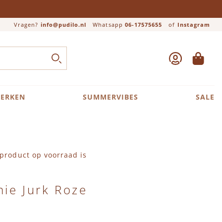
Vragen?
info@pudilo.nl
Whatsapp
06-17575655
of
Instagram
ACCOUNT
WINKEL
Close search
ZOEK
ERKEN
SUMMERVIBES
SALE
product op voorraad is
ie Jurk Roze