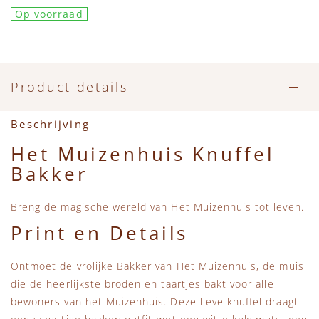
Accessoires
Zwemkleding
Speelgoed
MarMar Copenhagen
Op voorraad
Zwemkleding
Feestkleding
Beren, Speendoekjes en Knuffeldoekjes
Mini Rodini
Tassen
+1 in the family
Product details
Verzorgingsproducten
New Balance
Beschrijving
Het Muizenhuis Knuffel
Beren
Piupiuchick
Bakker
Play Up
Breng de magische wereld van Het Muizenhuis tot leven.
Print en Details
Sproet & Sprout
Ontmoet de vrolijke Bakker van Het Muizenhuis, de muis
Tiny Cottons
die de heerlijkste broden en taartjes bakt voor alle
bewoners van het Muizenhuis. Deze lieve knuffel draagt