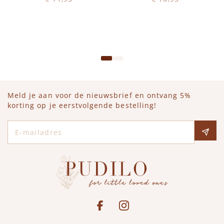
Op voorraad
Op voorraad
IN WINKELWAGEN
IN WINKELWAGEN
Meld je aan voor de nieuwsbrief en ontvang 5%
korting op je eerstvolgende bestelling!
E-mailadres
Social media
See our Facebook
Bekijk onze Instagram pagina