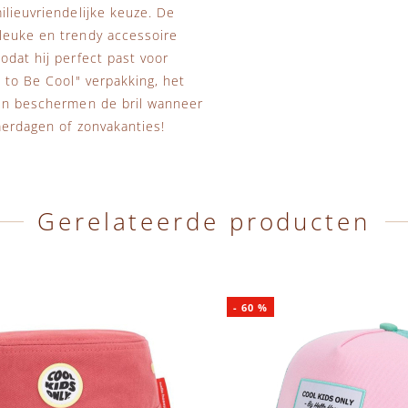
ilieuvriendelijke keuze. De
 leuke en trendy accessoire
odat hij perfect past voor
e to Be Cool" verpakking, het
 en beschermen de bril wanneer
omerdagen of zonvakanties!
Gerelateerde producten
-
60
%