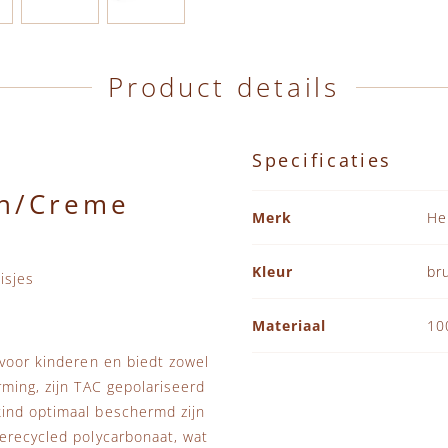
Product details
Specificaties
in/Creme
Specificaties
Merk
He
Kleur
br
isjes
Materiaal
10
 voor kinderen en biedt zowel
ming, zijn TAC gepolariseerd
kind optimaal beschermd zijn
erecycled polycarbonaat, wat