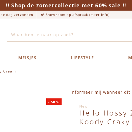
!! Shop de zomercollectie met 60% sale !!
lfde dag verzonden
Showroom op afspraak (meer info)
Zoek
MEISJES
LIFESTYLE
M
ky Cream
Informeer mij wanneer dit 
-
50
%
New
Hello Hossy
Koody Craky