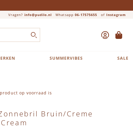
Vragen?
info@pudilo.nl
Whatsapp
06-17575655
of
Instagram
ACCOUNT
WINKEL
Close search
ZOEK
ERKEN
SUMMERVIBES
SALE
product op voorraad is
 Zonnebril Bruin/Creme
 Cream