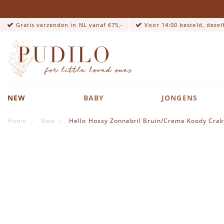
Gratis verzenden in NL vanaf €75,-
Voor 14:00 besteld, deze
NEW
BABY
JONGENS
Home
New
Hello Hossy Zonnebril Bruin/Creme Koody Cra
Ga naar het einde van de afbeeldingen-gallerij