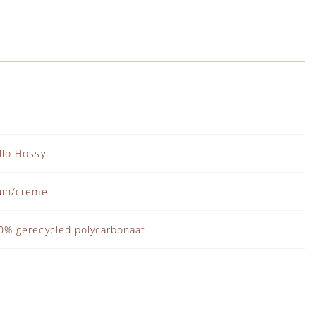
llo Hossy
uin/creme
0% gerecycled polycarbonaat