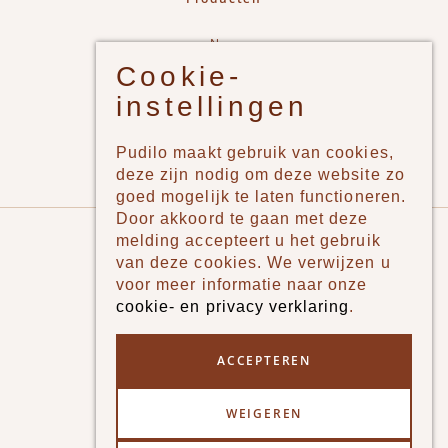
New
Cookie-
Jongens
instellingen
Meisjes
Lifestyle
Pudilo maakt gebruik van cookies,
Merken
deze zijn nodig om deze website zo
goed mogelijk te laten functioneren.
Door akkoord te gaan met deze
Pudilo
melding accepteert u het gebruik
van deze cookies. We verwijzen u
Over ons
voor meer informatie naar onze
cookie- en privacy verklaring
.
Algemene voorwaarden
Betaalmethodes
ACCEPTEREN
Verzenden en betalen
WEIGEREN
Klantenservice - Ruilen & Retourneren