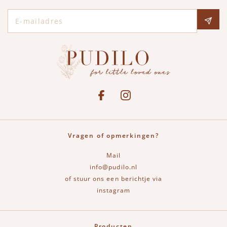
E-mailadres
Social media
See our Facebook
Bekijk onze Instagram pagina
Vragen of opmerkingen?
Mail
info@pudilo.nl
of stuur ons een berichtje via
instagram
Producten