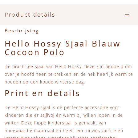
Accessoires
Zwemkleding
Speelgoed
MarMar Copenhagen
Product details
Zwemkleding
Feestkleding
Beren, Speendoekjes en Knuffeldoekjes
Mini Rodini
Beschrijving
Tassen
+1 in the family
Hello Hossy Sjaal Blauw
Cocoon Polo
Verzorgingsproducten
New Balance
De prachtige sjaal van Hello Hossy, deze zijn bedoeld om
Beren
Piupiuchick
over je hoofd heen te trekken en de nek heerlijk warm te
houden op een koude winterse dag.
Play Up
Print en details
Sproet & Sprout
De Hello Hossy sjaal is dé perfecte accessoire voor
kinderen die er stijlvol én warm bij willen lopen in de
Tiny Cottons
winter. Deze hippe kindersjaal is gemaakt van
hoogwaardig materiaal en heeft een onwijs zachte en