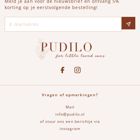
Meld je aan voor de nieuwsbrief en ontvang 5%
korting op je eerstvolgende bestelling!
E-mailadres
Social media
See our Facebook
Bekijk onze Instagram pagina
Vragen of opmerkingen?
Mail
info@pudilo.nl
of stuur ons een berichtje via
instagram