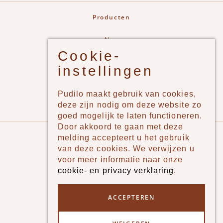
Producten
New
Cookie-
Jongens
instellingen
Meisjes
Lifestyle
Pudilo maakt gebruik van cookies,
Merken
deze zijn nodig om deze website zo
goed mogelijk te laten functioneren.
Door akkoord te gaan met deze
Pudilo
melding accepteert u het gebruik
van deze cookies. We verwijzen u
Over ons
voor meer informatie naar onze
cookie- en privacy verklaring
.
Algemene voorwaarden
Betaalmethodes
ACCEPTEREN
Verzenden en betalen