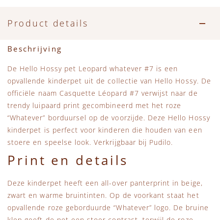
Accessoires
Zwemkleding
Speelgoed
MarMar Copenhagen
Product details
Zwemkleding
Feestkleding
Beren, Speendoekjes en Knuffeldoekjes
Mini Rodini
Beschrijving
Tassen
+1 in the family
De Hello Hossy pet Leopard whatever #7 is een
opvallende kinderpet uit de collectie van
Hello Hossy
. De
Verzorgingsproducten
New Balance
officiële naam Casquette Léopard #7 verwijst naar de
trendy luipaard print gecombineerd met het roze
Beren
Piupiuchick
“Whatever” borduursel op de voorzijde. Deze Hello Hossy
kinderpet is perfect voor kinderen die houden van een
Play Up
stoere en speelse look. Verkrijgbaar bij
Pudilo
.
Print en details
Sproet & Sprout
Deze kinderpet heeft een all-over panterprint in beige,
Tiny Cottons
zwart en warme bruintinten. Op de voorkant staat het
opvallende roze geborduurde “Whatever” logo. De bruine
klep geeft de pet een stoer contrast, terwijl de roze