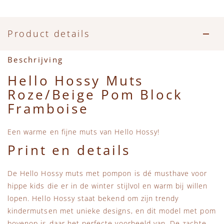
Accessoires
Zwemkleding
Speelgoed
MarMar Copenhagen
Zwemkleding
Feestkleding
Beren, Speendoekjes en Knuffeldoekjes
Mini Rodini
Product details
Tassen
+1 in the family
Beschrijving
Hello Hossy Muts
Verzorgingsproducten
New Balance
Roze/Beige Pom Block
Framboise
Beren
Piupiuchick
Een warme en fijne muts van Hello Hossy!
Play Up
Print en details
Sproet & Sprout
De Hello Hossy muts met pompon is dé musthave voor
hippe kids die er in de winter stijlvol en warm bij willen
Tiny Cottons
lopen. Hello Hossy staat bekend om zijn trendy
kindermutsen met unieke designs, en dit model met pom
bovenop is daar het perfecte voorbeeld van. De zachte