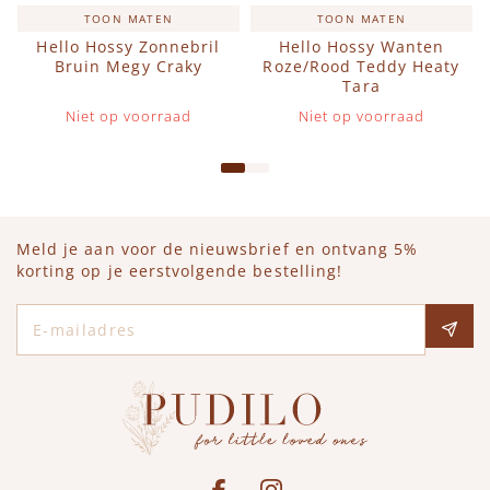
TOON MATEN
TOON MATEN
Hello Hossy Zonnebril
Hello Hossy Wanten
Bruin Megy Craky
Roze/Rood Teddy Heaty
Tara
Niet op voorraad
Niet op voorraad
Meld je aan voor de nieuwsbrief en ontvang 5%
korting op je eerstvolgende bestelling!
E-mailadres
Social media
See our Facebook
Bekijk onze Instagram pagina