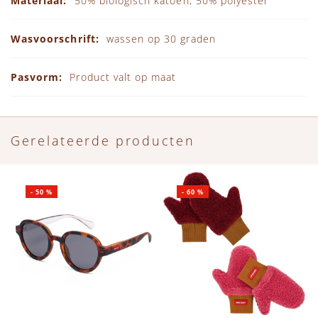
50% biologisch katoen, 50% polyester
wassen op 30 graden
Product valt op maat
Gerelateerde producten
-
50
%
-
60
%