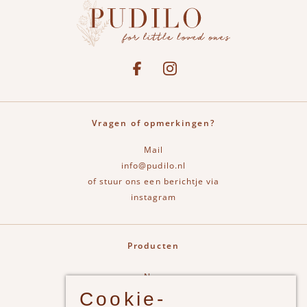
Social media
See our Facebook
Bekijk onze Instagram pagina
Vragen of opmerkingen?
Mail
info@pudilo.nl
of stuur ons een berichtje via
instagram
Producten
New
Cookie-
Jongens