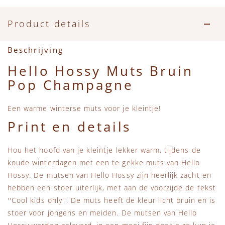
Accessoires
Zwemkleding
Speelgoed
MarMar Copenhagen
Product details
Zwemkleding
Feestkleding
Beren, Speendoekjes en Knuffeldoekjes
Mini Rodini
Beschrijving
Tassen
+1 in the family
Hello Hossy Muts Bruin
Pop Champagne
Verzorgingsproducten
New Balance
Een warme winterse muts voor je kleintje!
Beren
Piupiuchick
Print en details
Play Up
Hou het hoofd van je kleintje lekker warm, tijdens de
koude winterdagen met een te gekke muts van Hello
Sproet & Sprout
Hossy. De mutsen van Hello Hossy zijn heerlijk zacht en
hebben een stoer uiterlijk, met aan de voorzijde de tekst
Tiny Cottons
''Cool kids only''. De muts heeft de kleur licht bruin en is
stoer voor jongens en meiden. De mutsen van Hello