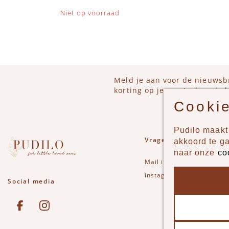
Niet op voorraad
Meld je aan voor de nieuwsb
korting op je eerstvolgende b
Cookie
Pudilo maakt 
Vragen of opmerkinge
akkoord te g
naar onze
co
Mail
info@pudilo.nl
of st
instagram
Social media
See our Facebook
Bekijk onze Instagram pagina