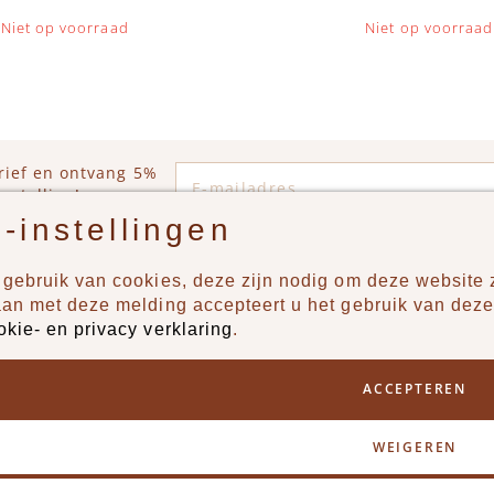
Niet op voorraad
Niet op voorraad
E-mailadres
rief en ontvang 5%
estelling!
-instellingen
gebruik van cookies, deze zijn nodig om deze website z
n?
Producten
aan met deze melding accepteert u het gebruik van deze
okie- en privacy verklaring
.
uur ons een berichtje via
New
Jongens
ACCEPTEREN
Meisjes
Lifestyle
WEIGEREN
Merken