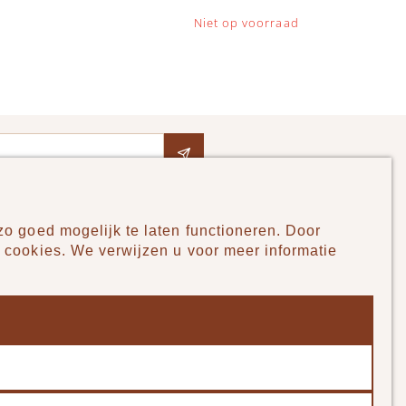
Niet op voorraad
o goed mogelijk te laten functioneren. Door
Pudilo
 cookies. We verwijzen u voor meer informatie
Over ons
Algemene voorwaarden
Betaalmethodes
Verzenden en betalen
Klantenservice - Ruilen & Retourneren