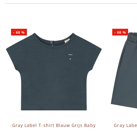
-
60
%
-
60
%
Gray Label T-shirt Blauw Grijs Baby
Gray Labe