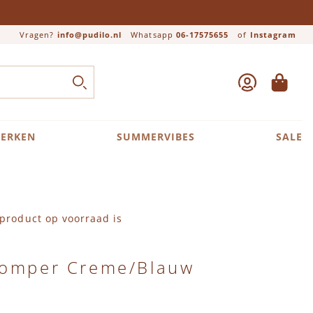
Vragen?
info@pudilo.nl
Whatsapp
06-17575655
of
Instagram
ACCOUNT
WINKEL
Close search
ZOEK
ERKEN
SUMMERVIBES
SALE
product op voorraad is
Romper Creme/Blauw