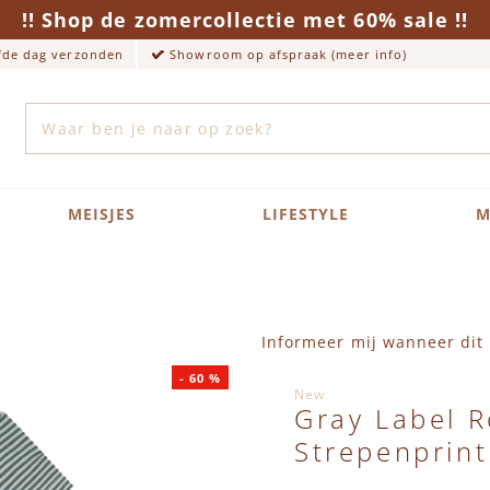
!! Shop de zomercollectie met 60% sale !!
lfde dag verzonden
Showroom op afspraak (meer info)
Zoek
MEISJES
LIFESTYLE
M
Informeer mij wanneer dit 
-
60
%
New
Gray Label 
Strepenprint