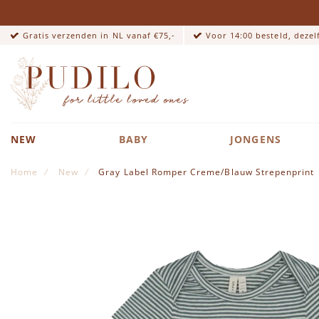
Gratis verzenden in NL vanaf €75,-
Voor 14:00 besteld, deze
NEW
BABY
JONGENS
Home
New
Gray Label Romper Creme/Blauw Strepenprint
Ga naar het einde van de afbeeldingen-gallerij