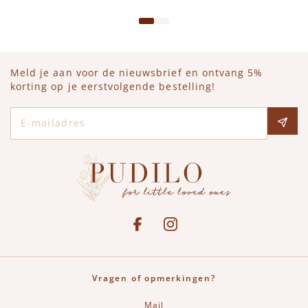
Meld je aan voor de nieuwsbrief en ontvang 5%
korting op je eerstvolgende bestelling!
E-mailadres
Social media
See our Facebook
Bekijk onze Instagram pagina
Vragen of opmerkingen?
Mail