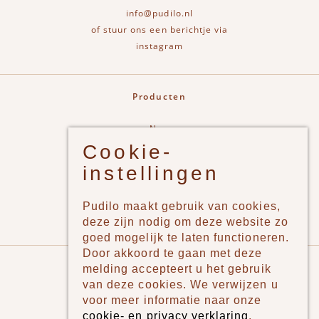
info@pudilo.nl
of stuur ons een berichtje via
instagram
Producten
New
Cookie-
Jongens
instellingen
Meisjes
Lifestyle
Pudilo maakt gebruik van cookies,
Merken
deze zijn nodig om deze website zo
goed mogelijk te laten functioneren.
Door akkoord te gaan met deze
Pudilo
melding accepteert u het gebruik
van deze cookies. We verwijzen u
Over ons
voor meer informatie naar onze
cookie- en privacy verklaring
.