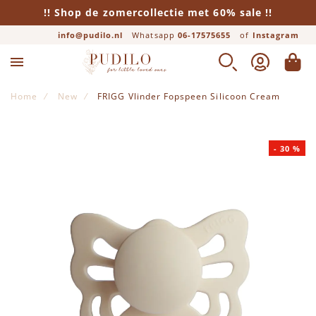
!! Shop de zomercollectie met 60% sale !!
info@pudilo.nl
Whatsapp
06-17575655
of
Instagram
ZOEK
ACCOUNT
WINK
Home
New
FRIGG Vlinder Fopspeen Silicoon Cream
Ga naar het einde van de afbeeldingen-gallerij
-
30
%