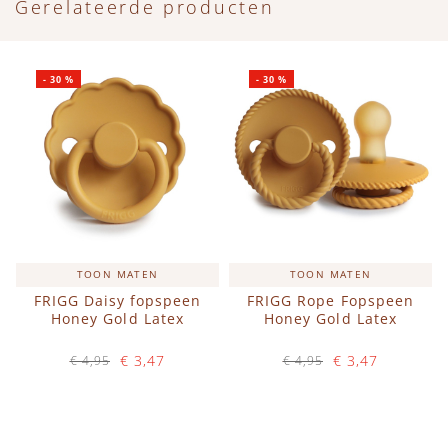
Gerelateerde producten
-
30
%
-
30
%
TOON MATEN
TOON MATEN
FRIGG Daisy fopspeen
FRIGG Rope Fopspeen
Honey Gold Latex
Honey Gold Latex
€ 3,47
€ 3,47
€ 4,95
€ 4,95
Op voorraad
Op voorraad
IN WINKELWAGEN
IN WINKELWAGEN