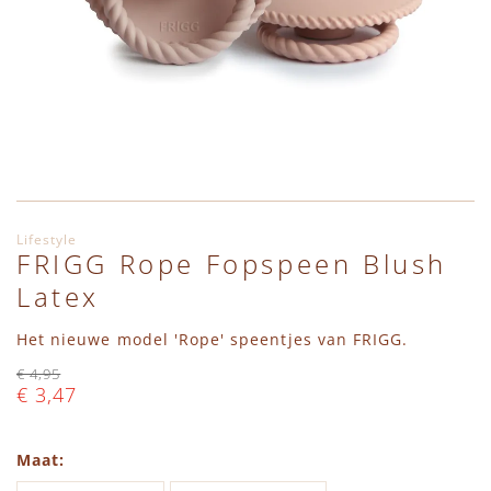
Ga naar het begin van de afbeeldingen-gallerij
Lifestyle
FRIGG Rope Fopspeen Blush
Latex
Het nieuwe model 'Rope' speentjes van FRIGG.
€ 4,95
€ 3,47
Maat