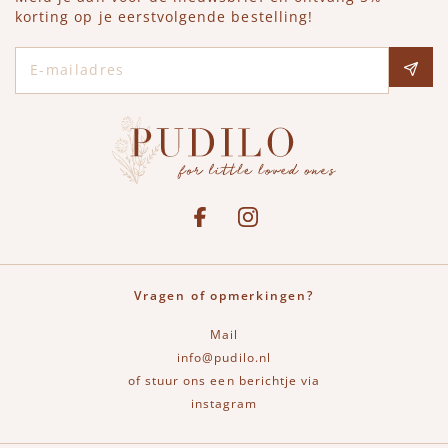
korting op je eerstvolgende bestelling!
E-mailadres
Social media
See our Facebook
Bekijk onze Instagram pagina
Vragen of opmerkingen?
Mail
info@pudilo.nl
of stuur ons een berichtje via
instagram