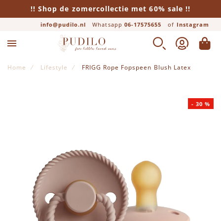
!! Shop de zomercollectie met 60% sale !!
info@pudilo.nl
Whatsapp
06-17575655
of
Instagram
ZOEK
ACCOUNT
WINK
Home
Lifestyle
FRIGG Rope Fopspeen Blush Latex
Ga naar het einde van de afbeeldingen-gallerij
-
30
%