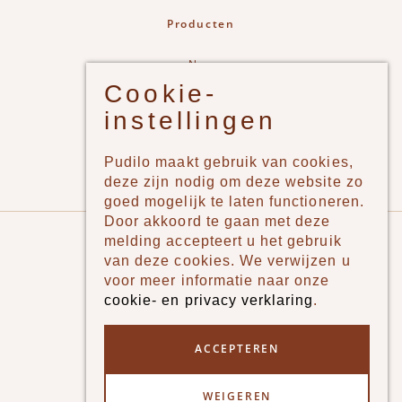
Producten
New
Cookie-
Jongens
instellingen
Meisjes
Lifestyle
Pudilo maakt gebruik van cookies,
Merken
deze zijn nodig om deze website zo
goed mogelijk te laten functioneren.
Door akkoord te gaan met deze
Pudilo
melding accepteert u het gebruik
van deze cookies. We verwijzen u
Over ons
voor meer informatie naar onze
cookie- en privacy verklaring
.
Algemene voorwaarden
Betaalmethodes
ACCEPTEREN
Verzenden en betalen
WEIGEREN
Klantenservice - Ruilen & Retourneren