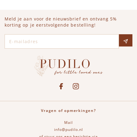
Meld je aan voor de nieuwsbrief en ontvang 5%
korting op je eerstvolgende bestelling!
E-mailadres
Social media
See our Facebook
Bekijk onze Instagram pagina
Vragen of opmerkingen?
Mail
info@pudilo.nl
of stuur ons een berichtje via