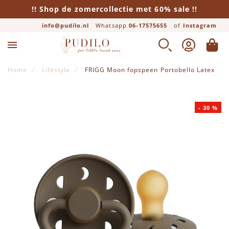
!! Shop de zomercollectie met 60% sale !!
info@pudilo.nl
Whatsapp
06-17575655
of
Instagram
ZOEK
ACCOUNT
WINK
Home
Lifestyle
FRIGG Moon fopspeen Portobello Latex
Ga naar het einde van de afbeeldingen-gallerij
-
30
%