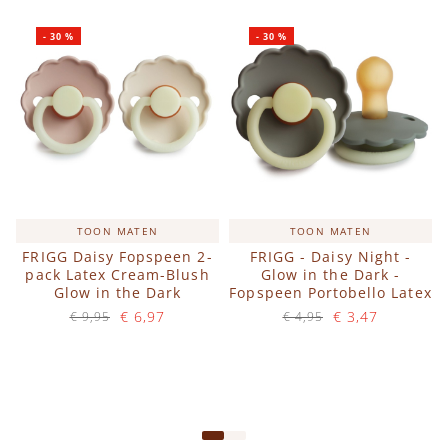
-
30
%
-
30
%
TOON MATEN
TOON MATEN
FRIGG Daisy Fopspeen 2-
FRIGG - Daisy Night -
pack Latex Cream-Blush
Glow in the Dark -
Glow in the Dark
Fopspeen Portobello Latex
€ 6,97
€ 3,47
€ 9,95
€ 4,95
Op voorraad
Op voorraad
IN WINKELWAGEN
IN WINKELWAGEN