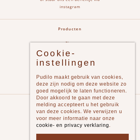
instagram
Producten
New
Cookie-
Jongens
instellingen
Meisjes
Lifestyle
Pudilo maakt gebruik van cookies,
Merken
deze zijn nodig om deze website zo
goed mogelijk te laten functioneren.
Door akkoord te gaan met deze
Pudilo
melding accepteert u het gebruik
van deze cookies. We verwijzen u
Over ons
voor meer informatie naar onze
cookie- en privacy verklaring
.
Algemene voorwaarden
Betaalmethodes