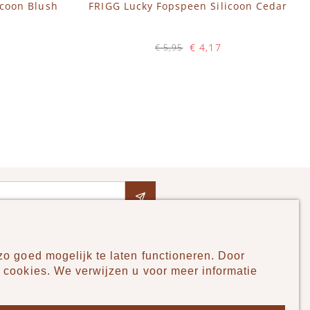
icoon Blush
FRIGG Lucky Fopspeen Silicoon Cedar
€ 4,17
€ 5,95
Op voorraad
IN WINKELWAGEN
o goed mogelijk te laten functioneren. Door
Pudilo
 cookies. We verwijzen u voor meer informatie
Over ons