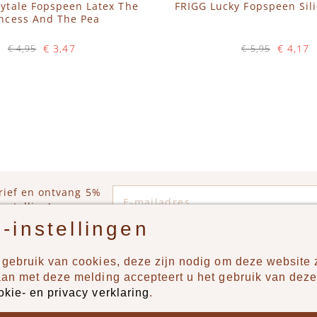
rytale Fopspeen Latex The
FRIGG Lucky Fopspeen Sil
incess And The Pea
€ 3,47
€ 4,17
€ 4,95
€ 5,95
Op voorraad
Op voorraad
WINKELWAGEN
IN WINKELWAGEN
E-mailadres
rief en ontvang 5%
estelling!
-instellingen
gebruik van cookies, deze zijn nodig om deze website z
n?
Producten
aan met deze melding accepteert u het gebruik van deze
okie- en privacy verklaring
.
uur ons een berichtje via
New