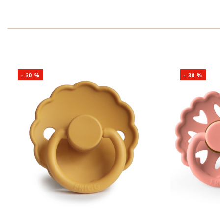
-
30
%
-
30
%