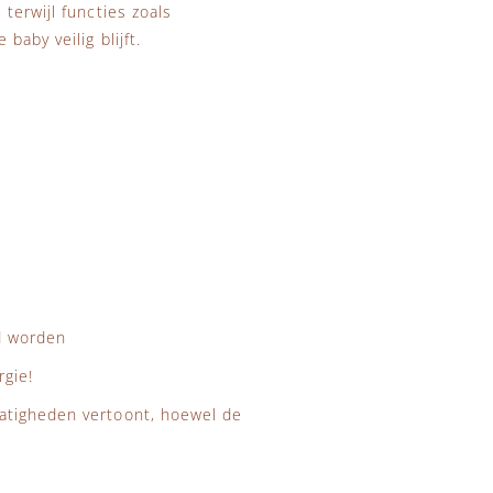
terwijl functies zoals
baby veilig blijft.
rd worden
rgie!
atigheden vertoont, hoewel de