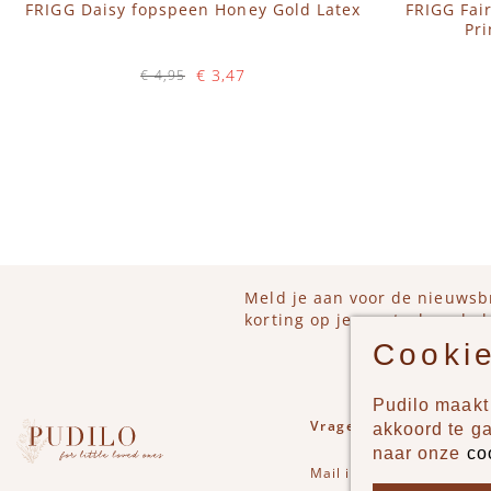
FRIGG Daisy fopspeen Honey Gold Latex
FRIGG Fai
Pr
€ 3,47
€ 4,95
Op voorraad
IN WINKELWAGEN
IN 
Meld je aan voor de nieuwsb
korting op je eerstvolgende b
Cookie
Pudilo maakt 
Vragen of opmerkinge
akkoord te g
naar onze
co
Mail
info@pudilo.nl
of st