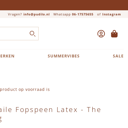
Vragen?
info@pudilo.nl
Whatsapp
06-17575655
of
Instagram
ACCOUNT
WINKEL
Close search
ZOEK
ERKEN
SUMMERVIBES
SALE
product op voorraad is
aile Fopspeen Latex - The
g