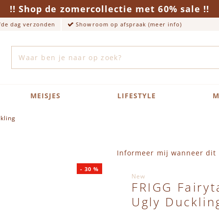
!! Shop de zomercollectie met 60% sale !!
lfde dag verzonden
Showroom op afspraak (meer info)
Zoek
MEISJES
LIFESTYLE
M
kling
Informeer mij wanneer dit 
-
30
%
New
FRIGG Fairyt
Ugly Ducklin