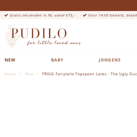
Gratis verzenden in NL vanaf €75,-
Voor 14:00 besteld, deze
NEW
BABY
JONGENS
Home
New
FRIGG Fairytaile Fopspeen Latex - The Ugly Duc
Ga naar het einde van de afbeeldingen-gallerij