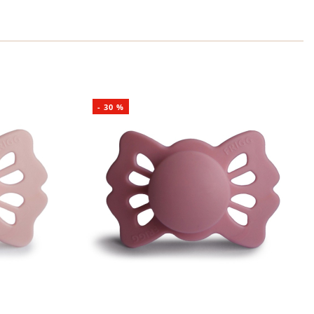
-
30
%