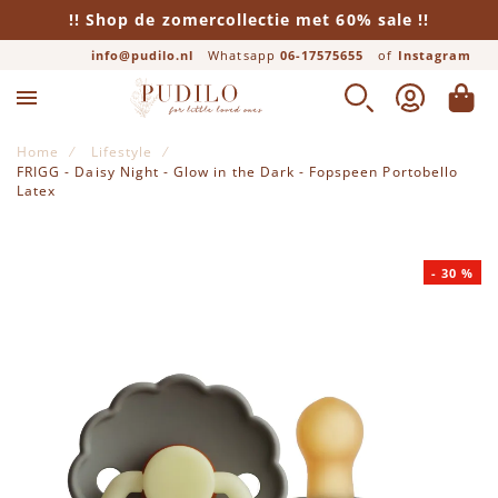
!! Shop de zomercollectie met 60% sale !!
info@pudilo.nl
Whatsapp
06-17575655
of
Instagram
ZOEK
ACCOUNT
WINK
Home
Lifestyle
FRIGG - Daisy Night - Glow in the Dark - Fopspeen Portobello
Latex
Ga naar het einde van de afbeeldingen-gallerij
-
30
%