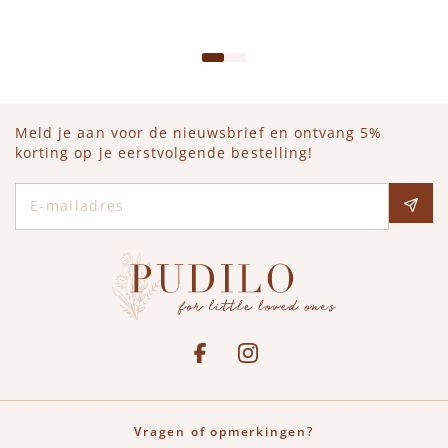
IN WINKELWAGEN
IN WINKELWAGEN
Meld je aan voor de nieuwsbrief en ontvang 5%
korting op je eerstvolgende bestelling!
E-mailadres
Social media
See our Facebook
Bekijk onze Instagram pagina
Vragen of opmerkingen?