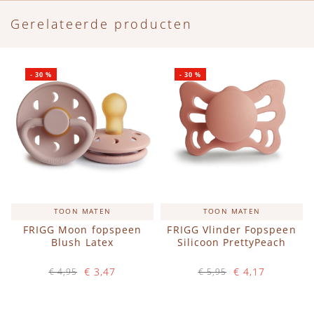
Gerelateerde producten
-
30
%
-
30
%
TOON MATEN
TOON MATEN
FRIGG Moon fopspeen
FRIGG Vlinder Fopspeen
Blush Latex
Silicoon PrettyPeach
€ 3,47
€ 4,17
€ 4,95
€ 5,95
Op voorraad
Op voorraad