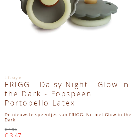
Ga naar het begin van de afbeeldingen-gallerij
Lifestyle
FRIGG - Daisy Night - Glow in
the Dark - Fopspeen
Portobello Latex
De nieuwste speentjes van FRIGG. Nu met Glow in the
Dark.
€ 4,95
€ 3,47