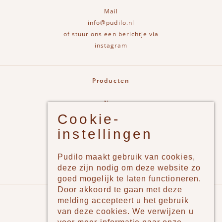
Mail
info@pudilo.nl
of stuur ons een berichtje via
instagram
Producten
New
Cookie-
Jongens
instellingen
Meisjes
Lifestyle
Pudilo maakt gebruik van cookies,
Merken
deze zijn nodig om deze website zo
goed mogelijk te laten functioneren.
Door akkoord te gaan met deze
Pudilo
melding accepteert u het gebruik
van deze cookies. We verwijzen u
Over ons