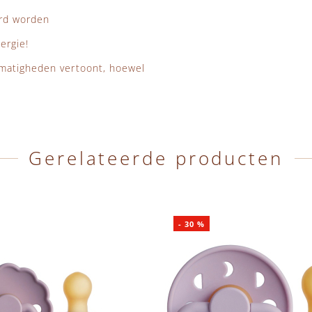
erd worden
ergie!
lmatigheden vertoont, hoewel
Gerelateerde producten
-
30
%