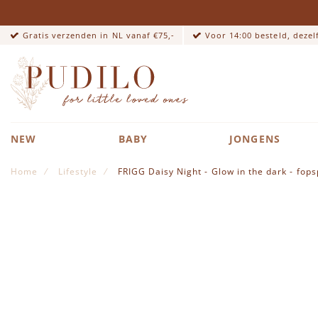
Gratis verzenden in NL vanaf €75,-
Voor 14:00 besteld, deze
NEW
BABY
JONGENS
Home
Lifestyle
FRIGG Daisy Night - Glow in the dark - fop
Ga naar het einde van de afbeeldingen-gallerij