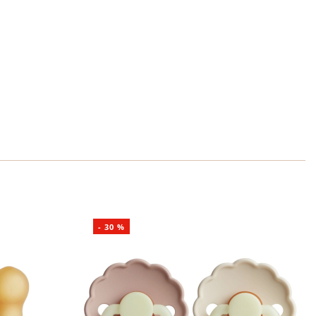
-
30
%