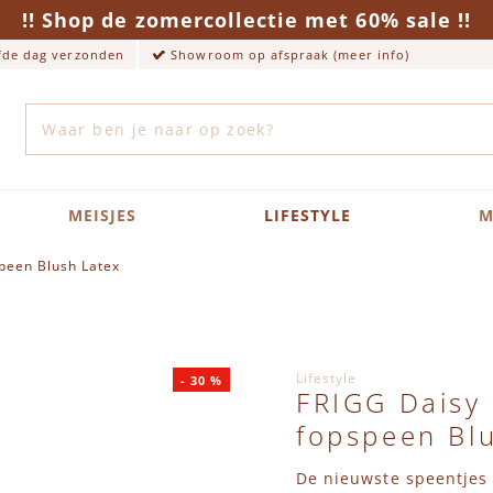
!! Shop de zomercollectie met 60% sale !!
lfde dag verzonden
Showroom op afspraak (meer info)
Zoek
MEISJES
LIFESTYLE
M
speen Blush Latex
Lifestyle
-
30
%
FRIGG Daisy 
fopspeen Bl
De nieuwste speentjes 