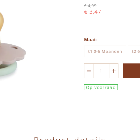
€ 4,95
€ 3,47
Maat
t1 0-6 Maanden
t2 
Op voorraad