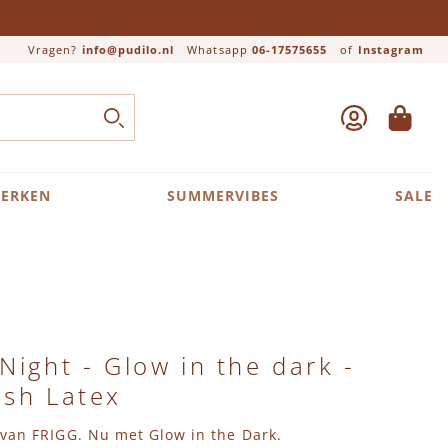
Vragen?
info@pudilo.nl
Whatsapp
06-17575655
of
Instagram
ACCOUNT
WINKEL
Close search
ZOEK
ERKEN
SUMMERVIBES
SALE
Night - Glow in the dark -
ush Latex
van FRIGG. Nu met Glow in the Dark.