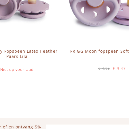
sy Fopspeen Latex Heather
FRIGG Moon fopspeen Soft 
Paars Lila
€ 3,47
€ 4,95
Niet op voorraad
Op voorraad
IN WINKELWAGEN
E-mailadres
rief en ontvang 5%