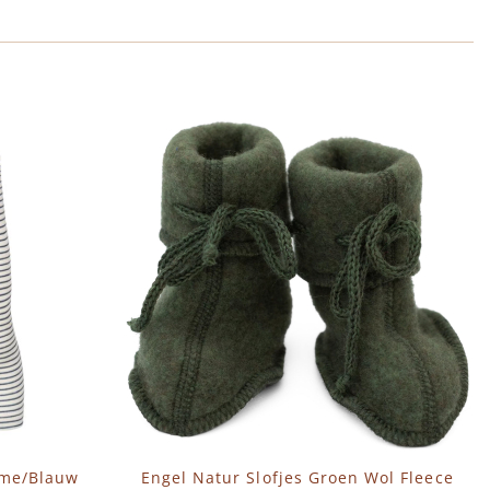
eme/Blauw
Engel Natur Slofjes Groen Wol Fleece