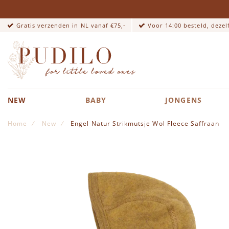
Gratis verzenden in NL vanaf €75,-
Voor 14:00 besteld, deze
NEW
BABY
JONGENS
Home
New
Engel Natur Strikmutsje Wol Fleece Saffraan
Ga naar het einde van de afbeeldingen-gallerij