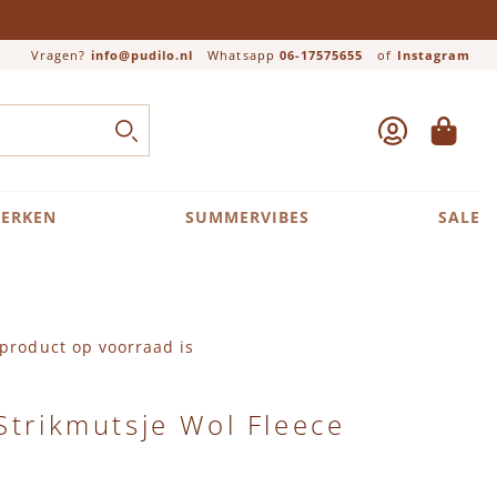
Vragen?
info@pudilo.nl
Whatsapp
06-17575655
of
Instagram
ACCOUNT
WINKEL
Close search
ZOEK
ERKEN
SUMMERVIBES
SALE
product op voorraad is
Strikmutsje Wol Fleece