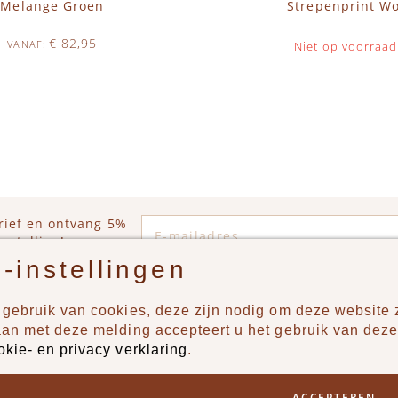
Melange Groen
Strepenprint Wo
€ 82,95
VANAF
Niet op voorraad
Op voorraad
WINKELWAGEN
E-mailadres
rief en ontvang 5%
estelling!
-instellingen
gebruik van cookies, deze zijn nodig om deze website z
n?
Producten
aan met deze melding accepteert u het gebruik van deze
okie- en privacy verklaring
.
uur ons een berichtje via
New
Jongens
ACCEPTEREN