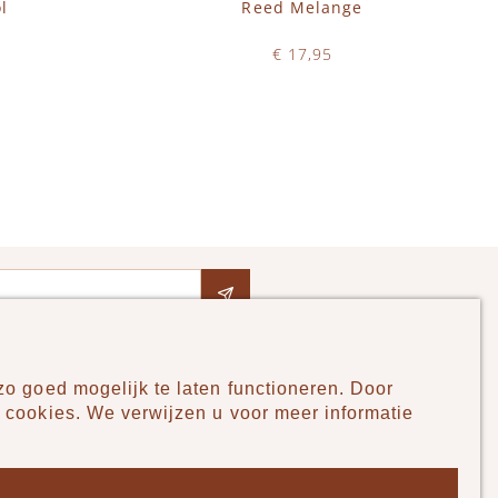
l
Reed Melange
€ 17,95
Op voorraad
IN WINKELWAGEN
o goed mogelijk te laten functioneren. Door
Pudilo
 cookies. We verwijzen u voor meer informatie
Over ons
Algemene voorwaarden