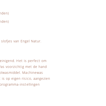
nden)
anden)
slofjes van Engel Natur.
reinigend. Het is perfect om
Was voorzichtig met de hand
wolwasmiddel. Machinewas
s op eigen risico, aangezien
 programma-instellingen