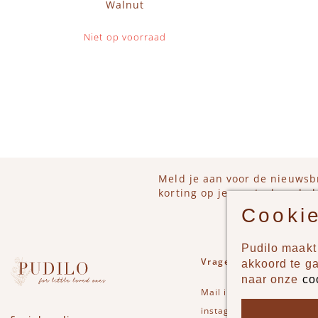
Walnut
Niet op voorraad
IN 
Meld je aan voor de nieuwsb
korting op je eerstvolgende b
Cookie
Pudilo maakt 
Vragen of opmerkinge
akkoord te g
naar onze
co
Mail
info@pudilo.nl
of st
instagram