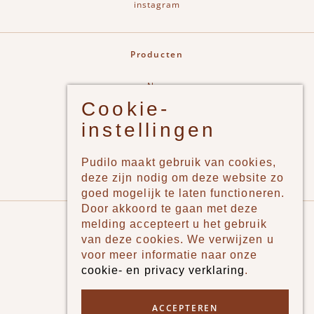
instagram
Producten
New
Cookie-
Jongens
instellingen
Meisjes
Lifestyle
Pudilo maakt gebruik van cookies,
Merken
deze zijn nodig om deze website zo
goed mogelijk te laten functioneren.
Door akkoord te gaan met deze
Pudilo
melding accepteert u het gebruik
van deze cookies. We verwijzen u
Over ons
voor meer informatie naar onze
cookie- en privacy verklaring
.
Algemene voorwaarden
Betaalmethodes
ACCEPTEREN