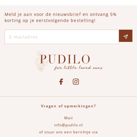
Meld je aan voor de nieuwsbrief en ontvang 5%
korting op je eerstvolgende bestelling!
E-mailadres
Social media
See our Facebook
Bekijk onze Instagram pagina
Vragen of opmerkingen?
Mail
info@pudilo.nl
of stuur ons een berichtje via