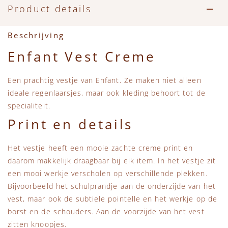
Accessoires
Zwemkleding
Speelgoed
MarMar Copenhagen
Product details
Zwemkleding
Feestkleding
Beren, Speendoekjes en Knuffeldoekjes
Mini Rodini
Beschrijving
Enfant Vest Creme
Tassen
+1 in the family
Een prachtig vestje van Enfant. Ze maken niet alleen
Verzorgingsproducten
New Balance
ideale regenlaarsjes, maar ook kleding behoort tot de
specialiteit.
Beren
Piupiuchick
Print en details
Play Up
Het vestje heeft een mooie zachte creme print en
daarom makkelijk draagbaar bij elk item. In het vestje zit
Sproet & Sprout
een mooi werkje verscholen op verschillende plekken.
Bijvoorbeeld het schulprandje aan de onderzijde van het
vest, maar ook de subtiele pointelle en het werkje op de
Tiny Cottons
borst en de schouders. Aan de voorzijde van het vest
zitten knoopjes.