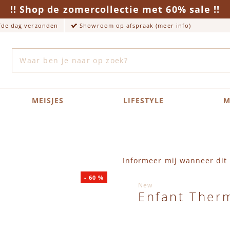
!! Shop de zomercollectie met 60% sale !!
lfde dag verzonden
Showroom op afspraak (meer info)
Zoek
MEISJES
LIFESTYLE
M
Informeer mij wanneer dit 
-
60
%
New
Enfant Ther