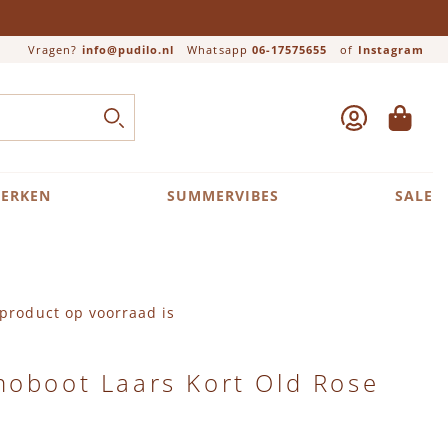
Vragen?
info@pudilo.nl
Whatsapp
06-17575655
of
Instagram
ACCOUNT
WINKEL
Close search
ZOEK
ERKEN
SUMMERVIBES
SALE
product op voorraad is
moboot Laars Kort Old Rose