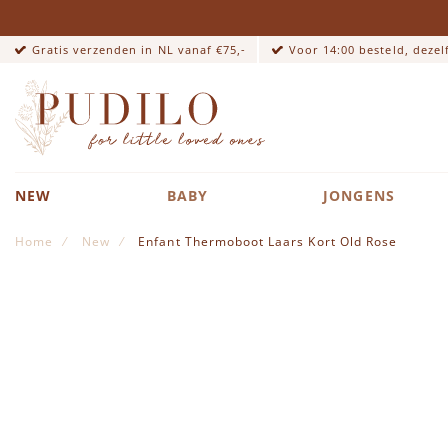
Gratis verzenden in NL vanaf €75,-
Voor 14:00 besteld, deze
NEW
BABY
JONGENS
Home
New
Enfant Thermoboot Laars Kort Old Rose
Ga naar het einde van de afbeeldingen-gallerij