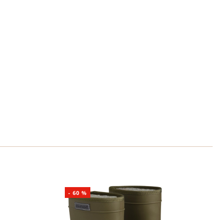
-
60
%