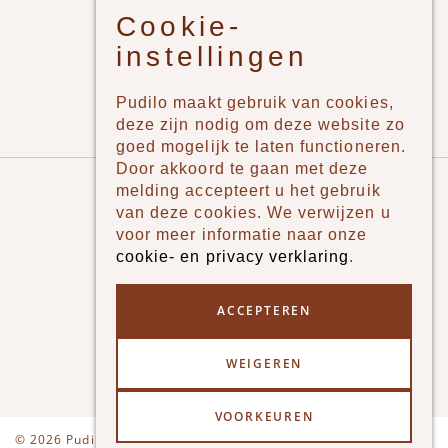
Cookie-
Jongens
instellingen
Meisjes
Lifestyle
Pudilo maakt gebruik van cookies,
Merken
deze zijn nodig om deze website zo
goed mogelijk te laten functioneren.
Door akkoord te gaan met deze
Pudilo
melding accepteert u het gebruik
van deze cookies. We verwijzen u
Over ons
voor meer informatie naar onze
cookie- en privacy verklaring
.
Algemene voorwaarden
Betaalmethodes
ACCEPTEREN
Verzenden en betalen
WEIGEREN
Klantenservice - Ruilen & Retourneren
VOORKEUREN
Disclaimer
Privacy
© 2026 Pudilo