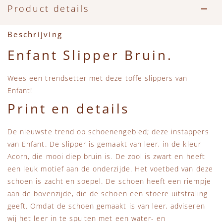
Accessoires
Zwemkleding
Speelgoed
MarMar Copenhagen
Product details
Zwemkleding
Feestkleding
Beren, Speendoekjes en Knuffeldoekjes
Mini Rodini
Beschrijving
Enfant Slipper Bruin.
Tassen
+1 in the family
Wees een trendsetter met deze toffe slippers van
Verzorgingsproducten
New Balance
Enfant!
Print en details
Beren
Piupiuchick
De nieuwste trend op schoenengebied; deze instappers
Play Up
van Enfant. De slipper is gemaakt van leer, in de kleur
Acorn, die mooi diep bruin is. De zool is zwart en heeft
Sproet & Sprout
een leuk motief aan de onderzijde. Het voetbed van deze
schoen is zacht en soepel. De schoen heeft een riempje
aan de bovenzijde, die de schoen een stoere uitstraling
Tiny Cottons
geeft. Omdat de schoen gemaakt is van leer, adviseren
wij het leer in te spuiten met een water- en