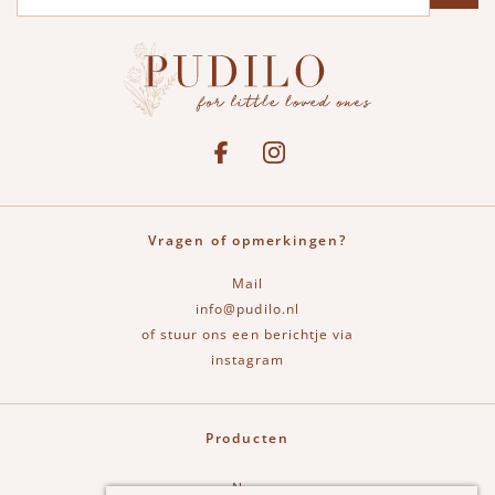
Social media
See our Facebook
Bekijk onze Instagram pagina
Vragen of opmerkingen?
Mail
info@pudilo.nl
of stuur ons een berichtje via
instagram
Producten
New