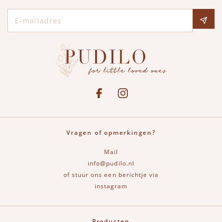
E-mailadres
Social media
See our Facebook
Bekijk onze Instagram pagina
Vragen of opmerkingen?
Mail
info@pudilo.nl
of stuur ons een berichtje via
instagram
Producten