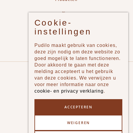
New
Cookie-
Jongens
instellingen
Meisjes
Lifestyle
Pudilo maakt gebruik van cookies,
Merken
deze zijn nodig om deze website zo
goed mogelijk te laten functioneren.
Door akkoord te gaan met deze
Pudilo
melding accepteert u het gebruik
van deze cookies. We verwijzen u
Over ons
voor meer informatie naar onze
cookie- en privacy verklaring
.
Algemene voorwaarden
Betaalmethodes
ACCEPTEREN
Verzenden en betalen
WEIGEREN
Klantenservice - Ruilen & Retourneren