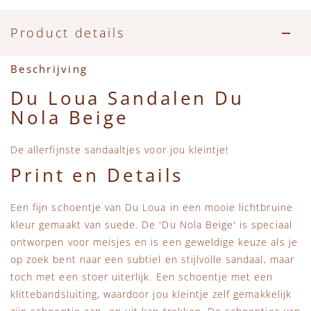
Accessoires
Zwemkleding
Speelgoed
MarMar Copenhagen
Product details
Zwemkleding
Feestkleding
Beren, Speendoekjes en Knuffeldoekjes
Mini Rodini
Beschrijving
Tassen
+1 in the family
Du Loua Sandalen Du
Nola Beige
Verzorgingsproducten
New Balance
De allerfijnste sandaaltjes voor jou kleintje!
Beren
Piupiuchick
Print en Details
Play Up
Een fijn schoentje van Du Loua in een mooie lichtbruine
kleur gemaakt van suede. De 'Du Nola Beige' is speciaal
Sproet & Sprout
ontworpen voor meisjes en is een geweldige keuze als je
op zoek bent naar een subtiel en stijlvolle sandaal, maar
Tiny Cottons
toch met een stoer uiterlijk. Een schoentje met een
klittebandsluiting, waardoor jou kleintje zelf gemakkelijk