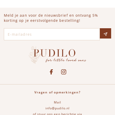
Meld je aan voor de nieuwsbrief en ontvang 5%
korting op je eerstvolgende bestelling!
E-mailadres
Social media
See our Facebook
Bekijk onze Instagram pagina
Vragen of opmerkingen?
Mail
info@pudilo.nl
of stuur ons een berichtje via