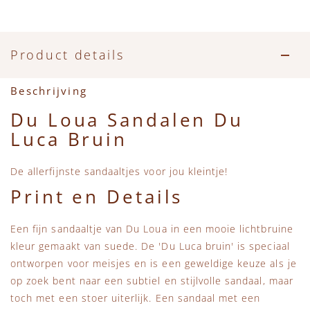
Accessoires
Zwemkleding
Speelgoed
MarMar Copenhagen
Zwemkleding
Feestkleding
Beren, Speendoekjes en Knuffeldoekjes
Mini Rodini
Product details
Tassen
+1 in the family
Beschrijving
Du Loua Sandalen Du
Verzorgingsproducten
New Balance
Luca Bruin
Beren
Piupiuchick
De allerfijnste sandaaltjes voor jou kleintje!
Print en Details
Play Up
Een fijn sandaaltje van Du Loua in een mooie lichtbruine
Sproet & Sprout
kleur gemaakt van suede. De 'Du Luca bruin' is speciaal
ontworpen voor meisjes en is een geweldige keuze als je
Tiny Cottons
op zoek bent naar een subtiel en stijlvolle sandaal, maar
toch met een stoer uiterlijk. Een sandaal met een