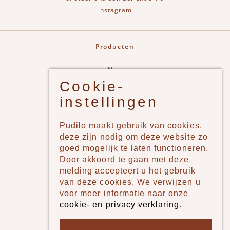
instagram
Producten
New
Cookie-
Jongens
instellingen
Meisjes
Lifestyle
Pudilo maakt gebruik van cookies,
Merken
deze zijn nodig om deze website zo
goed mogelijk te laten functioneren.
Door akkoord te gaan met deze
Pudilo
melding accepteert u het gebruik
van deze cookies. We verwijzen u
Over ons
voor meer informatie naar onze
cookie- en privacy verklaring
.
Algemene voorwaarden
Betaalmethodes