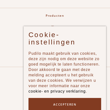
Producten
New
Cookie-
Jongens
instellingen
Meisjes
Lifestyle
Pudilo maakt gebruik van cookies,
Merken
deze zijn nodig om deze website zo
goed mogelijk te laten functioneren.
Door akkoord te gaan met deze
Pudilo
melding accepteert u het gebruik
van deze cookies. We verwijzen u
Over ons
voor meer informatie naar onze
cookie- en privacy verklaring
.
Algemene voorwaarden
Betaalmethodes
ACCEPTEREN
Verzenden en betalen