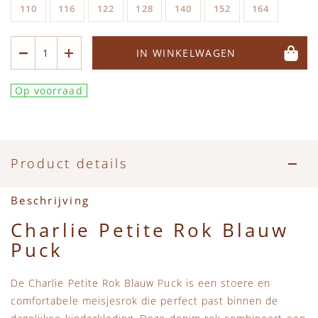
Accessoires
Zwemkleding
Speelgoed
MarMar Copenhagen
110
116
122
128
140
152
164
Zwemkleding
Feestkleding
Beren, Speendoekjes en Knuffeldoekjes
Mini Rodini
IN WINKELWAGEN
Tassen
+1 in the family
Op voorraad
Verzorgingsproducten
New Balance
Beren
Piupiuchick
Product details
Play Up
Beschrijving
Charlie Petite Rok Blauw
Sproet & Sprout
Puck
Tiny Cottons
De Charlie Petite Rok Blauw Puck is een stoere en
comfortabele meisjesrok die perfect past binnen de