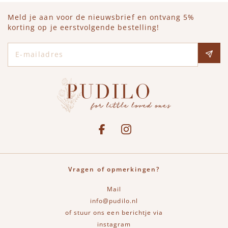
Meld je aan voor de nieuwsbrief en ontvang 5%
korting op je eerstvolgende bestelling!
E-mailadres
Social media
See our Facebook
Bekijk onze Instagram pagina
Vragen of opmerkingen?
Mail
info@pudilo.nl
of stuur ons een berichtje via
instagram