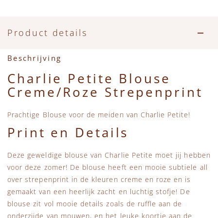
Accessoires
Zwemkleding
Speelgoed
MarMar Copenhagen
Zwemkleding
Feestkleding
Beren, Speendoekjes en Knuffeldoekjes
Mini Rodini
Product details
Tassen
+1 in the family
Beschrijving
Charlie Petite Blouse
Verzorgingsproducten
New Balance
Creme/Roze Strepenprint
Beren
Piupiuchick
Prachtige Blouse voor de meiden van Charlie Petite!
Print en Details
Play Up
Deze geweldige blouse van Charlie Petite moet jij hebben
Sproet & Sprout
voor deze zomer! De blouse heeft een mooie subtiele all
over strepenprint in de kleuren creme en roze en is
Tiny Cottons
gemaakt van een heerlijk zacht en luchtig stofje! De
blouse zit vol mooie details zoals de ruffle aan de
onderzijde van mouwen, en het leuke koortje aan de