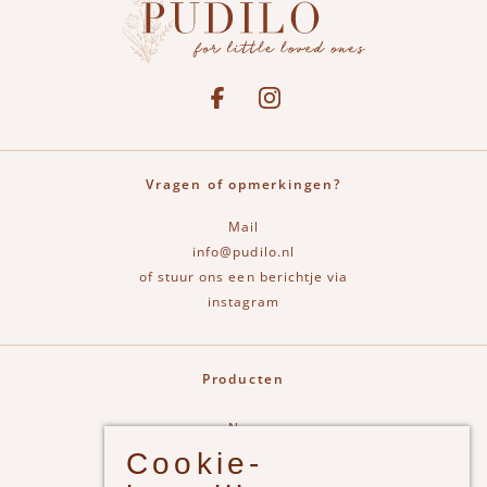
Social media
See our Facebook
Bekijk onze Instagram pagina
Vragen of opmerkingen?
Mail
info@pudilo.nl
of stuur ons een berichtje via
instagram
Producten
New
Cookie-
Jongens