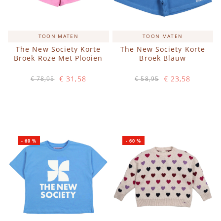
TOON MATEN
TOON MATEN
The New Society Korte
The New Society Korte
Broek Roze Met Plooien
Broek Blauw
€ 31,58
€ 23,58
€ 78,95
€ 58,95
Op voorraad
Op voorraad
IN WINKELWAGEN
IN WINKELWAGEN
-
60
%
-
60
%