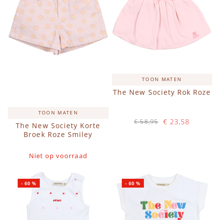
TOON MATEN
The New Society Rok Roze
TOON MATEN
€ 23,58
€ 58,95
The New Society Korte
Op voorraad
Broek Roze Smiley
IN WINKELWAGEN
Niet op voorraad
-
60
%
-
60
%