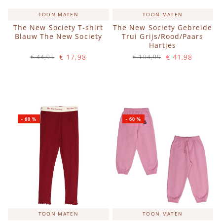
TOON MATEN
TOON MATEN
The New Society T-shirt
The New Society Gebreide
Blauw The New Society
Trui Grijs/Rood/Paars
Hartjes
€ 17,98
€ 41,98
€ 44,95
€ 104,95
Op voorraad
Op voorraad
IN WINKELWAGEN
IN WINKELWAGEN
-
60
%
-
60
%
TOON MATEN
TOON MATEN