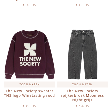
€ 78,95
€ 68,95
Op voorraad
Op voorraad
IN WINKELWAGEN
IN WINKELWAGEN
TOON MATEN
TOON MATEN
The New Society sweater
The New Society
TNS logo Winetasting rood
spijkerbroek Moonless
Night grijs
€ 88,95
€ 94,95
Op voorraad
Op voorraad