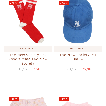
-
60
%
-
60
%
TOON MATEN
TOON MATEN
The New Society Sok
The New Society Pet
Rood/Creme The New
Blauw
Society
€ 7,58
€ 25,98
€ 18,95
€ 64,95
Op voorraad
Op voorraad
IN WINKELWAGEN
IN WINKELWAGEN
-
60
%
-
60
%