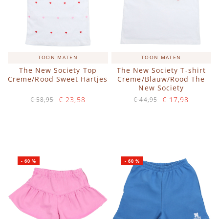
TOON MATEN
TOON MATEN
The New Society Top
The New Society T-shirt
Creme/Rood Sweet Hartjes
Creme/Blauw/Rood The
New Society
€ 23,58
€ 17,98
€ 58,95
€ 44,95
Op voorraad
Op voorraad
IN WINKELWAGEN
IN WINKELWAGEN
-
60
%
-
60
%