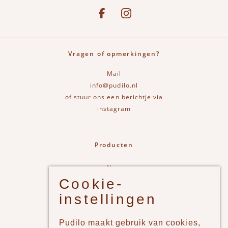
See our Facebook
Bekijk onze Instagram pagina
Vragen of opmerkingen?
Mail
info@pudilo.nl
of stuur ons een berichtje via
instagram
Producten
New
Cookie-
Jongens
instellingen
Meisjes
Lifestyle
Pudilo maakt gebruik van cookies,