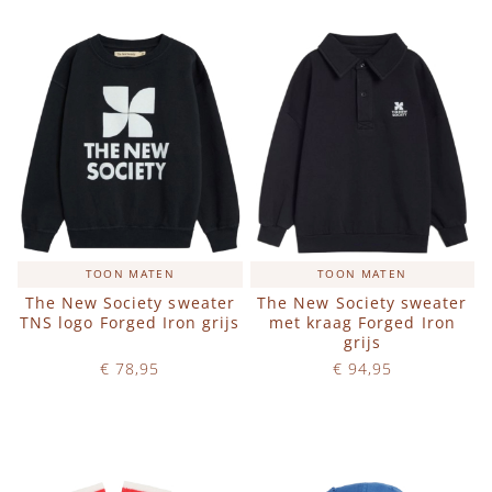
TOON MATEN
TOON MATEN
The New Society sweater
The New Society sweater
TNS logo Forged Iron grijs
met kraag Forged Iron
grijs
€ 78,95
€ 94,95
Op voorraad
Op voorraad
IN WINKELWAGEN
IN WINKELWAGEN