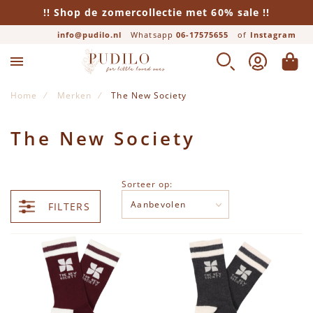
!! Shop de zomercollectie met 60% sale !!
info@pudilo.nl
Whatsapp
06-17575655
of
Instagram
ZOEK
ACCOUNT
WINK
Home
Merken
The New Society
The New Society
Sorteer op:
FILTERS