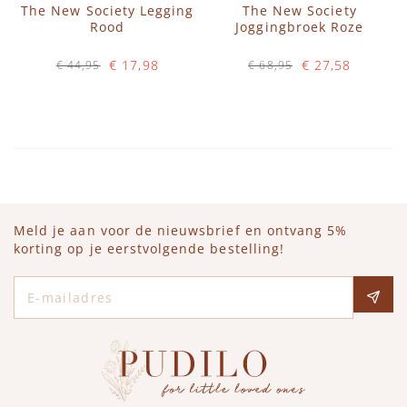
The New Society Legging
The New Society
Rood
Joggingbroek Roze
€ 17,98
€ 27,58
€ 44,95
€ 68,95
Op voorraad
Op voorraad
IN WINKELWAGEN
IN WINKELWAGEN
Meld je aan voor de nieuwsbrief en ontvang 5%
korting op je eerstvolgende bestelling!
E-mailadres
Social media