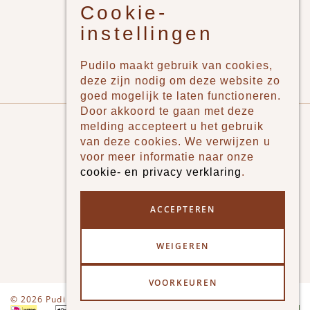
Cookie-
Jongens
instellingen
Meisjes
Lifestyle
Pudilo maakt gebruik van cookies,
Merken
deze zijn nodig om deze website zo
goed mogelijk te laten functioneren.
Door akkoord te gaan met deze
Pudilo
melding accepteert u het gebruik
van deze cookies. We verwijzen u
Over ons
voor meer informatie naar onze
cookie- en privacy verklaring
.
Algemene voorwaarden
Betaalmethodes
ACCEPTEREN
Verzenden en betalen
WEIGEREN
Klantenservice - Ruilen & Retourneren
VOORKEUREN
Disclaimer
Privacy
© 2026 Pudilo