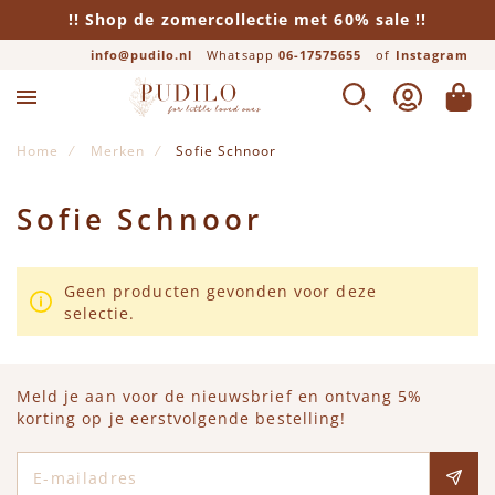
!! Shop de zomercollectie met 60% sale !!
info@pudilo.nl
Whatsapp
06-17575655
of
Instagram
ZOEK
ACCOUNT
WINK
Home
Merken
Sofie Schnoor
Sofie Schnoor
Geen producten gevonden voor deze
selectie.
Meld je aan voor de nieuwsbrief en ontvang 5%
korting op je eerstvolgende bestelling!
E-mailadres