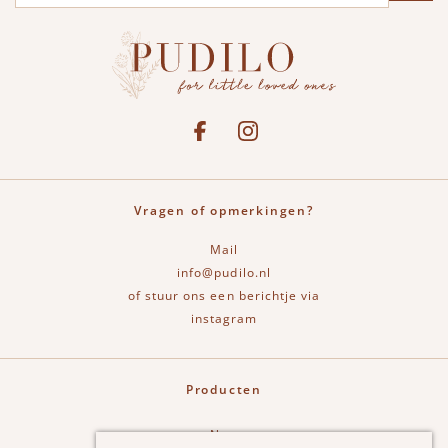
Social media
See our Facebook
Bekijk onze Instagram pagina
Vragen of opmerkingen?
Mail
info@pudilo.nl
of stuur ons een berichtje via
instagram
Producten
New