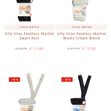
TOON MATEN
TOON MATEN
Silly Silas Footless Maillot
Silly Silas Footless Maillot
Zwart Ruit
Wooly Cream Blend
€ 12,48
€ 13,98
€ 24,95
€ 27,95
Op voorraad
Op voorraad
IN WINKELWAGEN
IN WINKELWAGEN
-
50
%
-
50
%