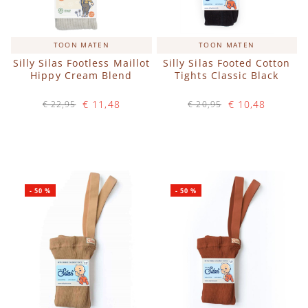
TOON MATEN
TOON MATEN
Silly Silas Footless Maillot
Silly Silas Footed Cotton
Hippy Cream Blend
Tights Classic Black
€ 11,48
€ 10,48
€ 22,95
€ 20,95
Op voorraad
Op voorraad
IN WINKELWAGEN
IN WINKELWAGEN
-
50
%
-
50
%