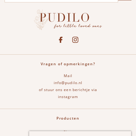
Social media
See our Facebook
Bekijk onze Instagram pagina
Vragen of opmerkingen?
Mail
info@pudilo.nl
of stuur ons een berichtje via
instagram
Producten
New