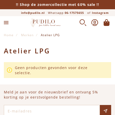
!! Shop de zomercollectie met 60% sale !!
info@pudilo.nl
Whatsapp
06-17575655
of
Instagram
ZOEK
ACCOUNT
WINK
Home
Merken
Atelier LPG
Atelier LPG
Geen producten gevonden voor deze
selectie.
Meld je aan voor de nieuwsbrief en ontvang 5%
korting op je eerstvolgende bestelling!
E-mailadres