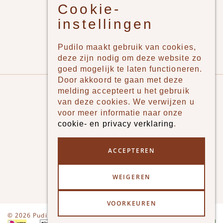
Cookie-
Jongens
instellingen
Meisjes
Lifestyle
Pudilo maakt gebruik van cookies,
Merken
deze zijn nodig om deze website zo
goed mogelijk te laten functioneren.
Door akkoord te gaan met deze
Pudilo
melding accepteert u het gebruik
van deze cookies. We verwijzen u
Over ons
voor meer informatie naar onze
cookie- en privacy verklaring
.
Algemene voorwaarden
Betaalmethodes
ACCEPTEREN
Verzenden en betalen
WEIGEREN
Klantenservice - Ruilen & Retourneren
VOORKEUREN
Disclaimer
Privacy
© 2026 Pudilo