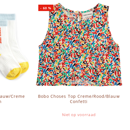
-
60
%
Blauw/Creme
Bobo Choses Top Creme/Rood/Blauw
n
Confetti
Niet op voorraad