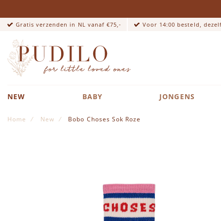
Gratis verzenden in NL vanaf €75,-
Voor 14:00 besteld, deze
NEW
BABY
JONGENS
Home
New
Bobo Choses Sok Roze
Ga naar het einde van de afbeeldingen-gallerij