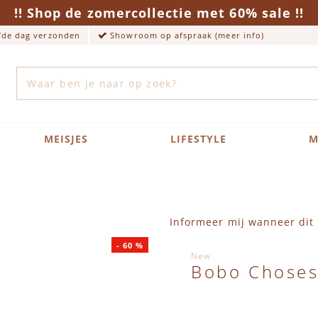
!! Shop de zomercollectie met 60% sale !!
lfde dag verzonden
Showroom op afspraak (meer info)
Zoek
MEISJES
LIFESTYLE
M
Informeer mij wanneer dit 
-
60
%
New
Bobo Choses