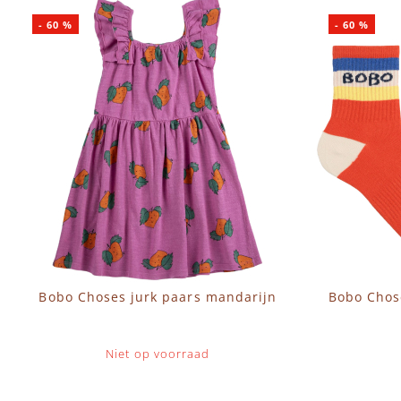
-
60
%
-
60
%
Bobo Choses jurk paars mandarijn
Bobo Chos
Niet op voorraad