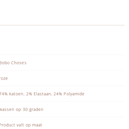
Bobo Choses
roze
74% katoen, 2% Elastaan, 24% Polyamide
wassen op 30 graden
Product valt op maat