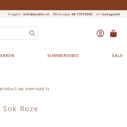
Vragen?
info@pudilo.nl
Whatsapp
06-17575655
of
Instagram
ACCOUNT
WINKEL
Close search
ZOEK
ERKEN
SUMMERVIBES
SALE
product op voorraad is
 Sok Roze