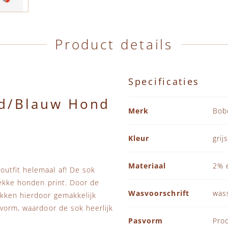
Product details
Specificaties
od/Blauw Hond
Specificaties
Merk
Bob
Kleur
grij
Materiaal
2% 
utfit helemaal af! De sok
gekke honden print. Door de
Wasvoorschrift
was
okken hierdoor gemakkelijk
svorm, waardoor de sok heerlijk
Pasvorm
Prod