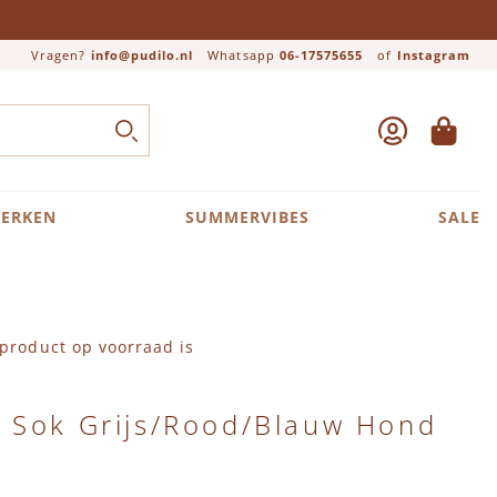
Vragen?
info@pudilo.nl
Whatsapp
06-17575655
of
Instagram
ACCOUNT
WINKEL
Close search
ZOEK
ERKEN
SUMMERVIBES
SALE
product op voorraad is
 Sok Grijs/Rood/Blauw Hond