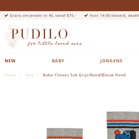
Gratis verzenden in NL vanaf €75,-
Voor 14:00 besteld, deze
NEW
BABY
JONGENS
Home
New
Bobo Choses Sok Grijs/Rood/Blauw Hond
Ga naar het einde van de afbeeldingen-gallerij