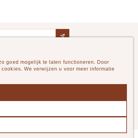
o goed mogelijk te laten functioneren. Door
Pudilo
 cookies. We verwijzen u voor meer informatie
Over ons
Algemene voorwaarden
Betaalmethodes
Verzenden en betalen
Klantenservice - Ruilen & Retourneren