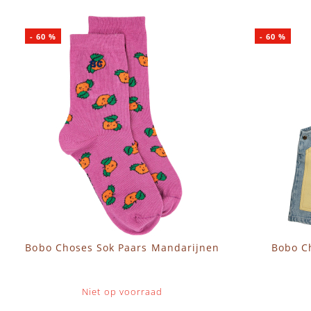
-
60
%
-
60
%
Bobo Choses Sok Paars Mandarijnen
Bobo C
Niet op voorraad