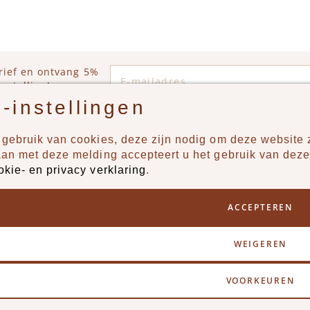
E-mailadres
rief en ontvang 5%
estelling!
-instellingen
gebruik van cookies, deze zijn nodig om deze website z
n?
Producten
aan met deze melding accepteert u het gebruik van deze
okie- en privacy verklaring
.
uur ons een berichtje via
New
Jongens
ACCEPTEREN
Meisjes
Lifestyle
WEIGEREN
Merken
VOORKEUREN
y