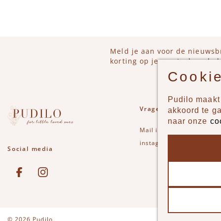
Meld je aan voor de nieuwsb
korting op je eerstvolgende b
Cookie
Pudilo maakt 
Vragen of opmerkinge
akkoord te g
naar onze
co
Mail
info@pudilo.nl
of st
instagram
Social media
See our Facebook
Bekijk onze Instagram pagina
Disclaimer
Privac
© 2026 Pudilo