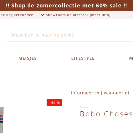
!! Shop de zomercollectie met 60% sale !!
lfde dag verzonden
Showroom op afspraak (meer info)
Zoek
MEISJES
LIFESTYLE
M
Informeer mij wanneer dit 
-
60
%
New
Bobo Choses