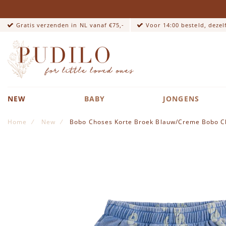
Gratis verzenden in NL vanaf €75,-
Voor 14:00 besteld, deze
NEW
BABY
JONGENS
Home
New
Bobo Choses Korte Broek Blauw/Creme Bobo C
Ga naar het einde van de afbeeldingen-gallerij