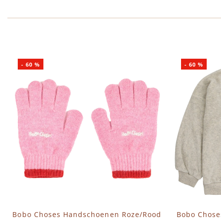
-
60
%
-
60
%
Bobo Choses Handschoenen Roze/Rood
Bobo Chose