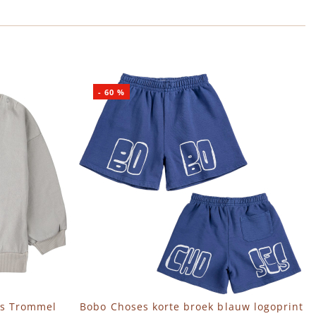
-
60
%
js Trommel
Bobo Choses korte broek blauw logoprint