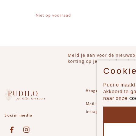
Niet op voorraad
Meld je aan voor de nieuwsb
korting op je eerstvolgende b
Cookie
Pudilo maakt 
Vragen of opmerkinge
akkoord te g
naar onze
co
Mail
info@pudilo.nl
of st
instagram
Social media
See our Facebook
Bekijk onze Instagram pagina