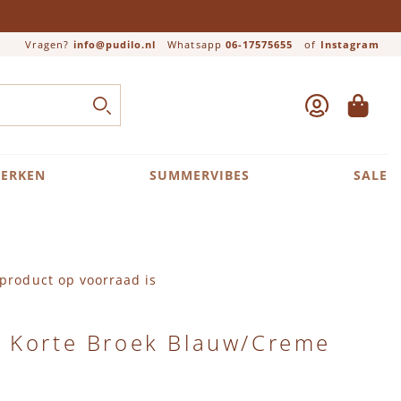
Vragen?
info@pudilo.nl
Whatsapp
06-17575655
of
Instagram
ACCOUNT
WINKEL
Close search
ZOEK
ERKEN
SUMMERVIBES
SALE
product op voorraad is
 Korte Broek Blauw/Creme
s