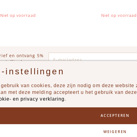
Niet op voorraad
Niet op voorraad
E-mailadres
rief en ontvang 5%
estelling!
-instellingen
gebruik van cookies, deze zijn nodig om deze website z
n?
Producten
aan met deze melding accepteert u het gebruik van deze
okie- en privacy verklaring
.
uur ons een berichtje via
New
Jongens
ACCEPTEREN
Meisjes
Lifestyle
WEIGEREN