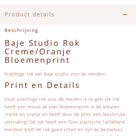
Accessoires
Zwemkleding
Speelgoed
MarMar Copenhagen
Product details
Zwemkleding
Feestkleding
Beren, Speendoekjes en Knuffeldoekjes
Mini Rodini
Beschrijving
Tassen
+1 in the family
Baje Studio Rok
Creme/Oranje
Verzorgingsproducten
New Balance
Bloemenprint
Beren
Piupiuchick
Prachtige rok van Baje studio voor de meiden!
Print en Details
Play Up
Deze prachtige rok voor de meiden is te gek! De rok
Sproet & Sprout
heeft een mooie all over bloemenprint in de kleuren
creme en oranje en heeft door de print een feestelijke
Tiny Cottons
uitstraling! De rok heeft een fijne elastische tailleband,
hierdoor blijft de rok goed zitten en zijn de bezoekjes