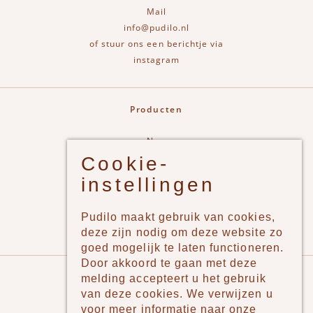
Mail
info@pudilo.nl
of stuur ons een berichtje via
instagram
Producten
New
Cookie-
Jongens
instellingen
Meisjes
Lifestyle
Pudilo maakt gebruik van cookies,
Merken
deze zijn nodig om deze website zo
goed mogelijk te laten functioneren.
Door akkoord te gaan met deze
Pudilo
melding accepteert u het gebruik
van deze cookies. We verwijzen u
Over ons
voor meer informatie naar onze