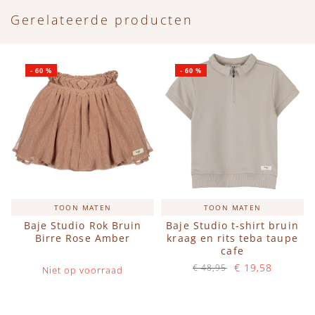
Gerelateerde producten
-
60
%
-
60
%
TOON MATEN
TOON MATEN
Baje Studio Rok Bruin
Baje Studio t-shirt bruin
Birre Rose Amber
kraag en rits teba taupe
cafe
€ 19,58
€ 48,95
Niet op voorraad
Op voorraad