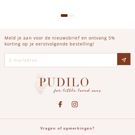
IN WINKELWAGEN
Meld je aan voor de nieuwsbrief en ontvang 5%
korting op je eerstvolgende bestelling!
E-mailadres
Social media
See our Facebook
Bekijk onze Instagram pagina
Vragen of opmerkingen?