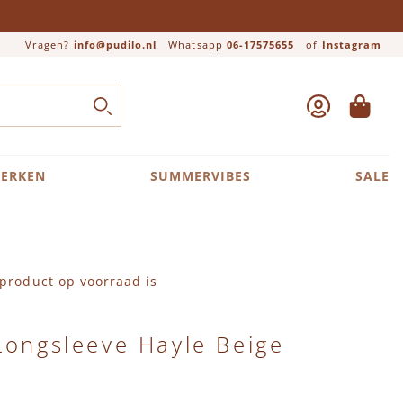
Vragen?
info@pudilo.nl
Whatsapp
06-17575655
of
Instagram
ACCOUNT
WINKEL
Close search
ZOEK
ERKEN
SUMMERVIBES
SALE
product op voorraad is
Longsleeve Hayle Beige