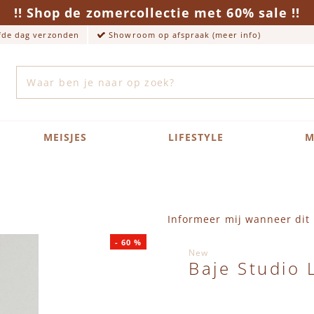
!! Shop de zomercollectie met 60% sale !!
lfde dag verzonden
Showroom op afspraak (meer info)
Zoek
MEISJES
LIFESTYLE
M
Informeer mij wanneer dit 
-
60
%
New
Baje Studio 