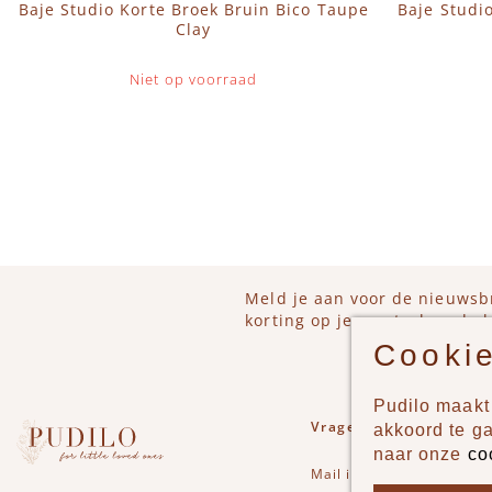
Baje Studio Korte Broek Bruin Bico Taupe
Baje Studi
Clay
Niet op voorraad
Meld je aan voor de nieuwsb
korting op je eerstvolgende b
Cookie
Pudilo maakt 
Vragen of opmerkinge
akkoord te g
naar onze
co
Mail
info@pudilo.nl
of st