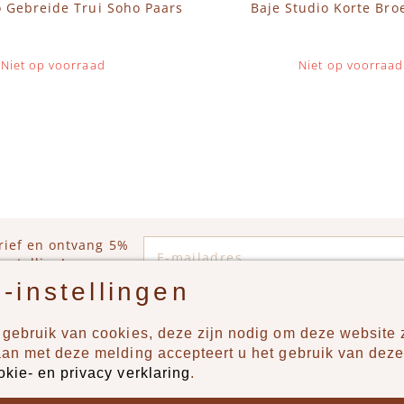
o Gebreide Trui Soho Paars
Baje Studio Korte Broe
Niet op voorraad
Niet op voorraad
E-mailadres
rief en ontvang 5%
estelling!
-instellingen
gebruik van cookies, deze zijn nodig om deze website z
n?
Producten
aan met deze melding accepteert u het gebruik van deze
okie- en privacy verklaring
.
uur ons een berichtje via
New