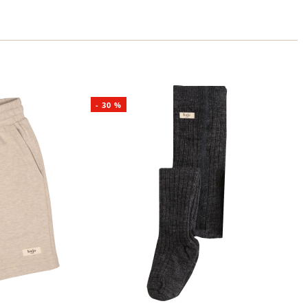
-
30
%