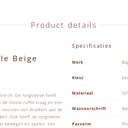
Product details
Specificaties
le Beige
Specificaties
Merk
Ba
Kleur
be
Materiaal
52
stretch. De longsleeve heeft
ls de mooie ruffle kraag en een
Wasvoorschrift
wa
s voorzien van drukkers aan de
kken. Ook heeft de longsleeve
kan bewegen en spelen. Een
Pasvorm
Pr