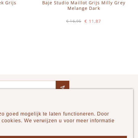
k Grijs
Baje Studio Maillot Grijs Milly Grey
Melange Dark
€ 11,87
€ 16,95
Op voorraad
IN WINKELWAGEN
o goed mogelijk te laten functioneren. Door
Pudilo
 cookies. We verwijzen u voor meer informatie
Over ons