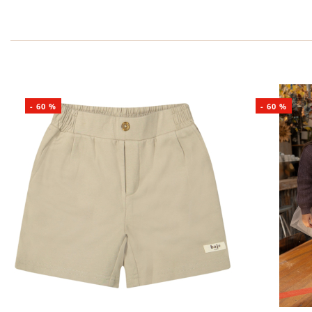
-
60
%
-
60
%