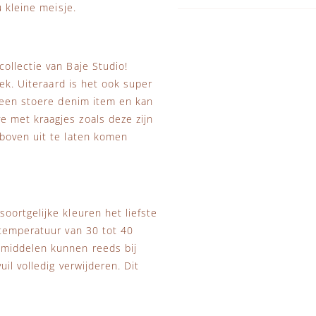
 kleine meisje.
ollectie van Baje Studio!
ek. Uiteraard is het ook super
p een stoere denim item en kan
 met kraagjes zoals deze zijn
boven uit te laten komen
ortgelijke kleuren het liefste
stemperatuur van 30 tot 40
smiddelen kunnen reeds bij
il volledig verwijderen. Dit