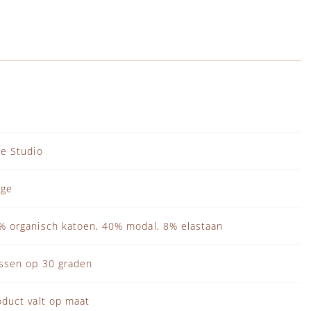
je Studio
ige
% organisch katoen, 40% modal, 8% elastaan
ssen op 30 graden
oduct valt op maat