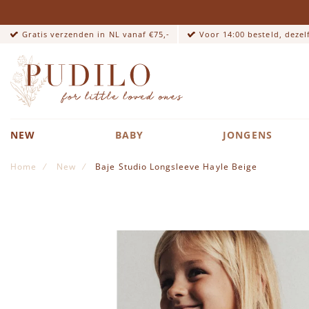
Gratis verzenden in NL vanaf €75,-
Voor 14:00 besteld, deze
NEW
BABY
JONGENS
Home
New
Baje Studio Longsleeve Hayle Beige
Ga naar het einde van de afbeeldingen-gallerij